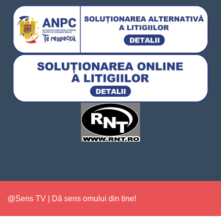
@Sens TV | Dă sens omului din tine!