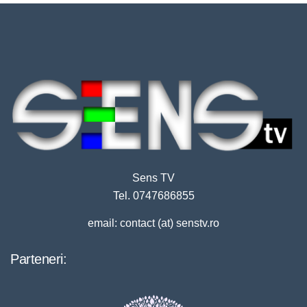
Sens TV
Tel. 0747686855
email: contact (at) senstv.ro
Parteneri: