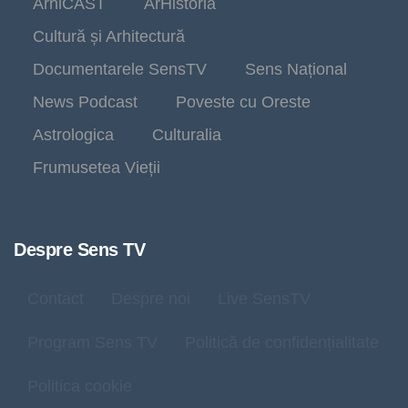
ArhiCAST
ArHistoria
Cultură și Arhitectură
Documentarele SensTV
Sens Național
News Podcast
Poveste cu Oreste
Astrologica
Culturalia
Frumusetea Vieții
Despre Sens TV
Contact
Despre noi
Live SensTV
Program Sens TV
Politică de confidențialitate
Politica cookie