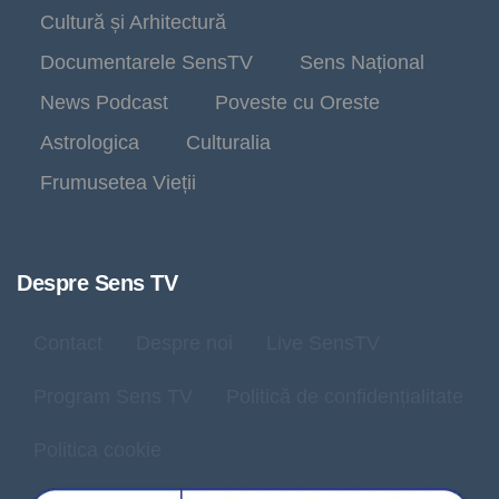
Cultură și Arhitectură
Documentarele SensTV
Sens Național
News Podcast
Poveste cu Oreste
Astrologica
Culturalia
Frumusetea Vieții
Despre Sens TV
Contact
Despre noi
Live SensTV
Program Sens TV
Politică de confidențialitate
Politica cookie