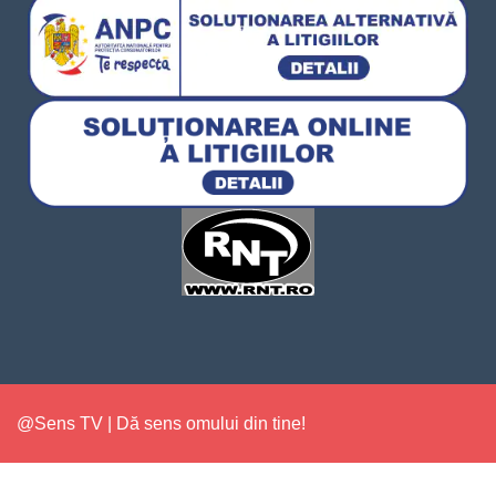
@Sens TV | Dă sens omului din tine!