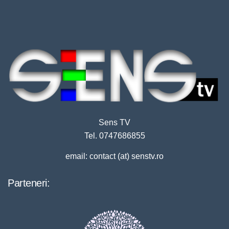
Sens TV
Tel. 0747686855
email: contact (at) senstv.ro
Parteneri: