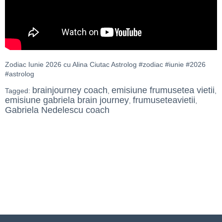
Zodiac Iunie 2026 cu Alina Ciutac Astrolog #zodiac #iunie #2026
#astrolog
brainjourney coach
emisiune frumusetea vietii
Tagged:
,
,
emisiune gabriela brain journey
frumuseteavietii
,
,
Gabriela Nedelescu coach