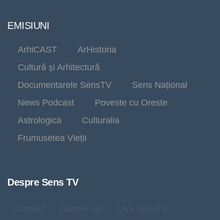
EMISIUNI
ArhiCAST
ArHistoria
Cultură și Arhitectură
Documentarele SensTV
Sens Național
News Podcast
Poveste cu Oreste
Astrologica
Culturalia
Frumusetea Vieții
Despre Sens TV
Contact
Despre noi
Live SensTV