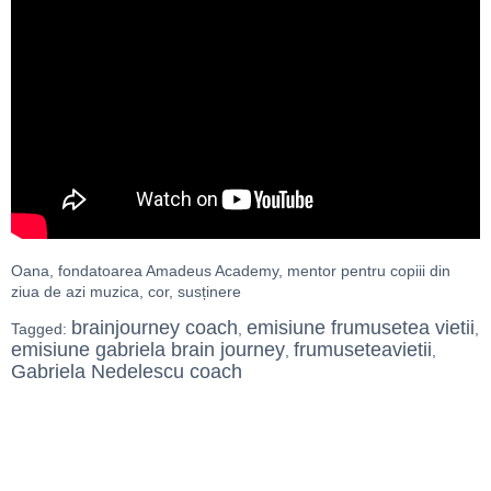
Oana, fondatoarea Amadeus Academy, mentor pentru copiii din
ziua de azi muzica, cor, susținere
brainjourney coach
emisiune frumusetea vietii
Tagged:
,
,
emisiune gabriela brain journey
frumuseteavietii
,
,
Gabriela Nedelescu coach