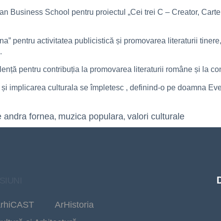
Business School pentru proiectul „Cei trei C – Creator, Carte, Ci
a” pentru activitatea publicistică și promovarea literaturii tine
.
ță pentru contribuția la promovarea literaturii române și la cons
ia și implicarea culturala se împletesc , definind-o pe doamna Ev
 andra fornea
muzica populara
valori culturale
,
,
SIUNI
rhiCAST
ArHistoria