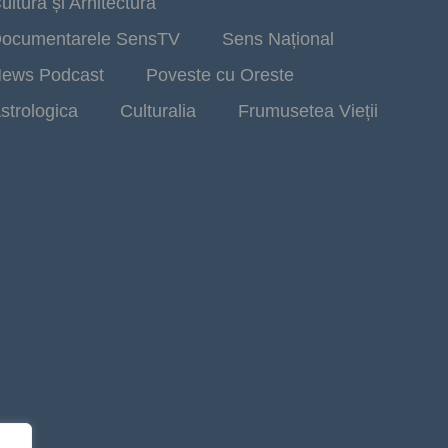
ultură și Arhitectură
ocumentarele SensTV
Sens Național
ews Podcast
Poveste cu Oreste
strologica
Culturalia
Frumusetea Vieții