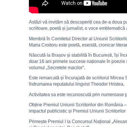
Astăzi vă invităm să descoperiți cea de-a doua p
scriitoare, poetă și jurnalist, o voce emblematică
Membră în Comitetul Director al Uniunii Scriitori
Maria Croitoru este poetă, eseistă, cronicar litera
Născută la Brașov și stabilită în București, își î
doar 16 ani primele succese naționale în poezie și
volumul „Secretele macilor”.
Este remarcată și încurajată de scriitorul Mircea 
îndrumarea reputatului lingvist Theodor Hristea.
Activitatea sa este recunoscută prin numeroase pr
Obține Premiul Uniunii Scriitorilor din România –
impactul publicistic și Premiul Uniunii Scriitorilo
Primește Premiul I la Concursul Național „Alexa