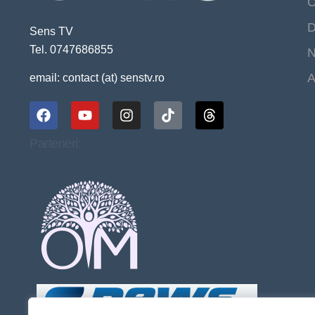
C
D
Sens TV
Tel. 0747686855
N
A
email: contact (at) senstv.ro
Parteneri: