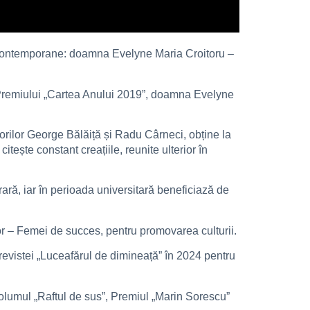
ne contemporane: doamna Evelyne Maria Croitoru –
 a Premiului „Cartea Anului 2019”, doamna Evelyne
torilor George Bălăiță și Radu Cârneci, obține la
ește constant creațiile, reunite ulterior în
rară, iar în perioada universitară beneficiază de
lor – Femei de succes, pentru promovarea culturii.
revistei „Luceafărul de dimineață” în 2024 pentru
lumul „Raftul de sus”, Premiul „Marin Sorescu”