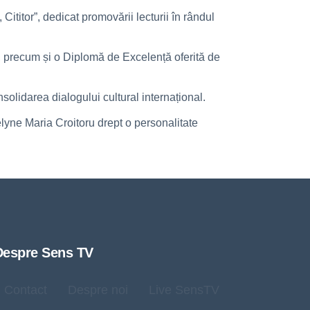
titor”, dedicat promovării lecturii în rândul
re, precum și o Diplomă de Excelență oferită de
olidarea dialogului cultural internațional.
elyne Maria Croitoru drept o personalitate
Despre Sens TV
Contact
Despre noi
Live SensTV