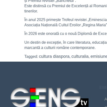
și Premiul revistei „Banchetul”.
Este distinsă cu Premiul de Excelență al Romanian 
tinerilor.
În anul 2025 primește Trofeul revistei „Eminescian
Asociația Națională Cultul Eroilor „Regina Maria”
În 2026 este onorată cu o nouă Diplomă de Excelen
Un destin de excepție, în care literatura, educaț
marcantă a culturii române contemporane.
cultura diaspora
culturalia
emisiune
Tagged:
,
,
EMI
A