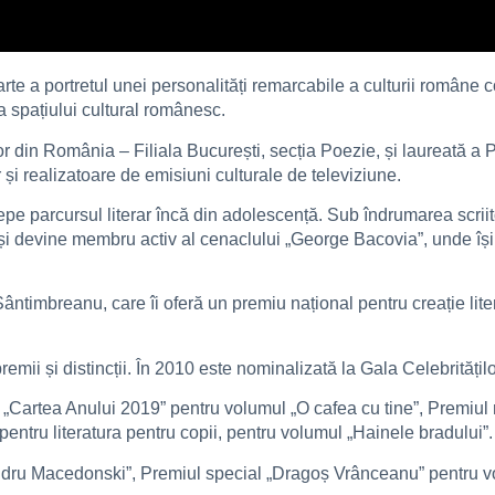
arte a portretul unei personalități remarcabile a culturii româ
 a spațiului cultural românesc.
lor din România – Filiala București, secția Poezie, și laureată
r și realizatoare de emisiuni culturale de televiziune.
ncepe parcursul literar încă din adolescență. Sub îndrumarea scrii
 devine membru activ al cenaclului „George Bacovia”, unde își cit
Sântimbreanu, care îi oferă un premiu național pentru creație lite
emii și distincții. În 2010 este nominalizată la Gala Celebrități
 „Cartea Anului 2019” pentru volumul „O cafea cu tine”, Premiul 
r pentru literatura pentru copii, pentru volumul „Hainele bradului”.
ndru Macedonski”, Premiul special „Dragoș Vrânceanu” pentru vo