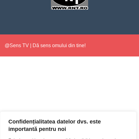
@Sens TV | Dă sens omului din tine!
Confidențialitatea datelor dvs. este
importantă pentru noi