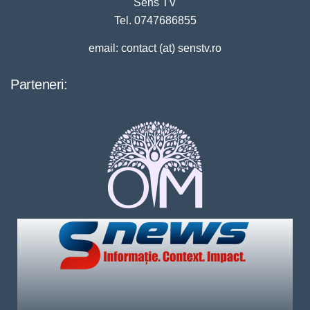
Sens TV
Tel. 0747686855
email: contact (at) senstv.ro
Parteneri: