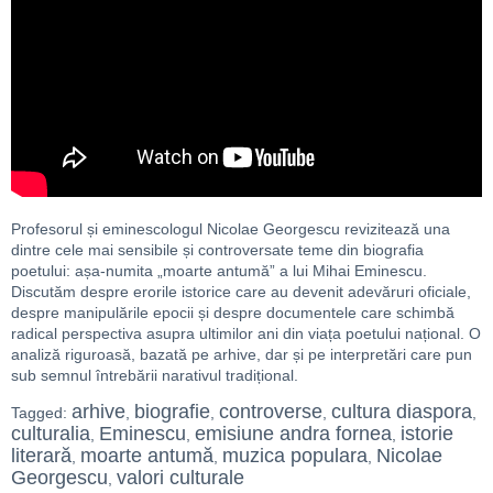
Profesorul și eminescologul Nicolae Georgescu revizitează una
dintre cele mai sensibile și controversate teme din biografia
poetului: așa-numita „moarte antumă” a lui Mihai Eminescu.
Discutăm despre erorile istorice care au devenit adevăruri oficiale,
despre manipulările epocii și despre documentele care schimbă
radical perspectiva asupra ultimilor ani din viața poetului național. O
analiză riguroasă, bazată pe arhive, dar și pe interpretări care pun
sub semnul întrebării narativul tradițional.
arhive
biografie
controverse
cultura diaspora
Tagged:
,
,
,
,
culturalia
Eminescu
emisiune andra fornea
istorie
,
,
,
literară
moarte antumă
muzica populara
Nicolae
,
,
,
Georgescu
valori culturale
,