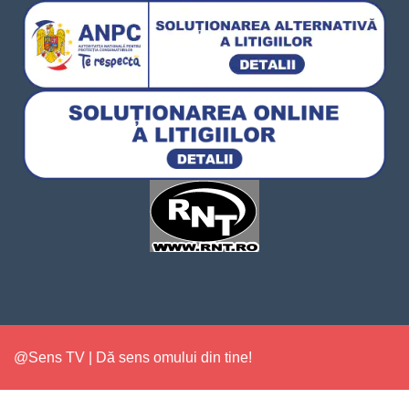
@Sens TV | Dă sens omului din tine!