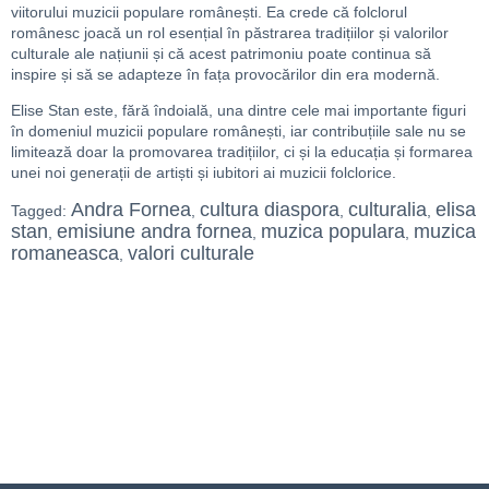
viitorului muzicii populare românești. Ea crede că folclorul
românesc joacă un rol esențial în păstrarea tradițiilor și valorilor
culturale ale națiunii și că acest patrimoniu poate continua să
inspire și să se adapteze în fața provocărilor din era modernă.
Elise Stan este, fără îndoială, una dintre cele mai importante figuri
în domeniul muzicii populare românești, iar contribuțiile sale nu se
limitează doar la promovarea tradițiilor, ci și la educația și formarea
unei noi generații de artiști și iubitori ai muzicii folclorice.
Andra Fornea
cultura diaspora
culturalia
elisa
Tagged:
,
,
,
stan
emisiune andra fornea
muzica populara
muzica
,
,
,
romaneasca
valori culturale
,