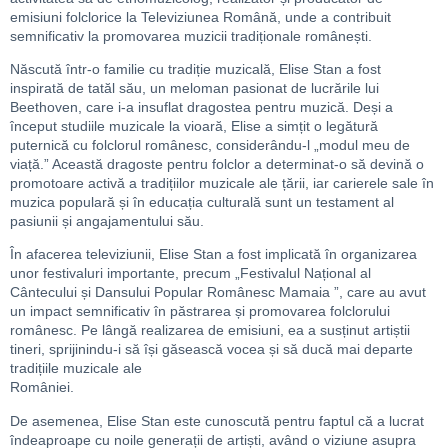
emisiuni folclorice la Televiziunea Română, unde a contribuit
semnificativ la promovarea muzicii tradiționale românești.
Născută într-o familie cu tradiție muzicală, Elise Stan a fost
inspirată de tatăl său, un meloman pasionat de lucrările lui
Beethoven, care i-a insuflat dragostea pentru muzică. Deși a
început studiile muzicale la vioară, Elise a simțit o legătură
puternică cu folclorul românesc, considerându-l „modul meu de
viață.” Această dragoste pentru folclor a determinat-o să devină o
promotoare activă a tradițiilor muzicale ale țării, iar carierele sale în
muzica populară și în educația culturală sunt un testament al
pasiunii și angajamentului său.
În afacerea televiziunii, Elise Stan a fost implicată în organizarea
unor festivaluri importante, precum „Festivalul Național al
Cântecului și Dansului Popular Românesc Mamaia ”, care au avut
un impact semnificativ în păstrarea și promovarea folclorului
românesc. Pe lângă realizarea de emisiuni, ea a susținut artiștii
tineri, sprijinindu-i să își găsească vocea și să ducă mai departe
tradițiile muzicale ale
României.
De asemenea, Elise Stan este cunoscută pentru faptul că a lucrat
îndeaproape cu noile generații de artiști, având o viziune asupra