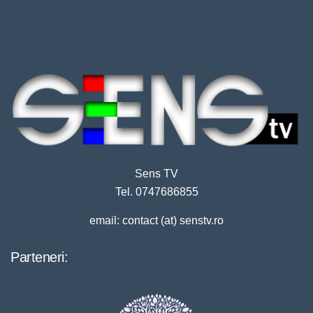
Sens TV
Tel. 0747686855
email: contact (at) senstv.ro
Parteneri: