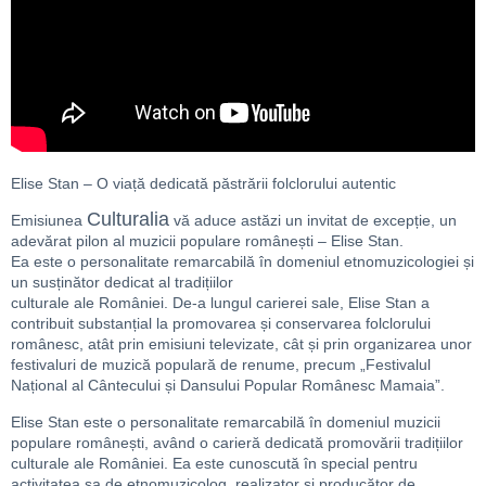
Elise Stan – O viață dedicată păstrării folclorului autentic
Culturalia
Emisiunea
vă aduce astăzi un invitat de excepție, un
adevărat pilon al muzicii populare românești – Elise Stan.
Ea este o personalitate remarcabilă în domeniul etnomuzicologiei și
un susținător dedicat al tradițiilor
culturale ale României. De-a lungul carierei sale, Elise Stan a
contribuit substanțial la promovarea și conservarea folclorului
românesc, atât prin emisiuni televizate, cât și prin organizarea unor
festivaluri de muzică populară de renume, precum „Festivalul
Național al Cântecului și Dansului Popular Românesc Mamaia”.
Elise Stan este o personalitate remarcabilă în domeniul muzicii
populare românești, având o carieră dedicată promovării tradițiilor
culturale ale României. Ea este cunoscută în special pentru
activitatea sa de etnomuzicolog, realizator și producător de