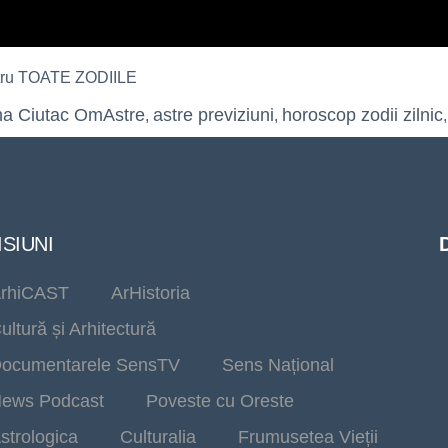
tru TOATE ZODIILE
na Ciutac OmAstre
astre previziuni
horoscop zodii zilnic
,
,
SIUNI
rhiCAST
ArHistoria
ultură și Arhitectură
ocumentarele SensTV
Sens Național
ews Podcast
Poveste cu Oreste
strologica
Culturalia
Frumusetea Vieții