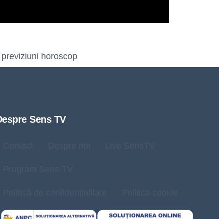
previziuni horoscop
,
Despre Sens TV
Contact
Despre noi
Live SensTV
Program Sens TV
Politică de confidențialitate
Politica cookie