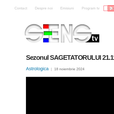
Liv
Contact
Despre noi
Emisiuni
Program tv
Sezonul SAGETATORULUI 21.11 
Astrologica
|
18 noiembrie 2024