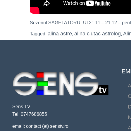
Sezonul SAGETATORULUI 21.11 – 21.12 – pen
alina astre
alina ciutac astrolog
Ali
Tagged:
,
,
EMI
A
C
D
Sens TV
Tel. 0747686855
N
email: contact (at) senstv.ro
A