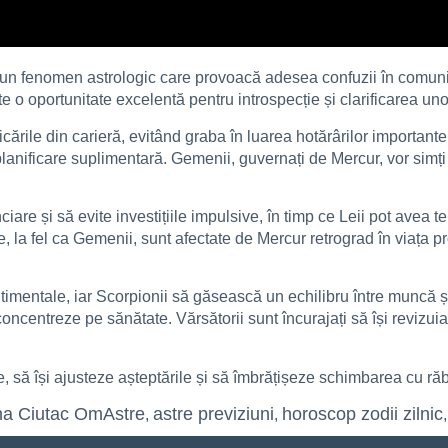
te un fenomen astrologic care provoacă adesea confuzii în comunic
te o oportunitate excelentă pentru introspecție și clarificarea unor
icările din carieră, evitând graba în luarea hotărârilor importante. 
lanificare suplimentară. Gemenii, guvernați de Mercur, vor simți
nciare și să evite investițiile impulsive, în timp ce Leii pot avea t
 la fel ca Gemenii, sunt afectate de Mercur retrograd în viața p
entimentale, iar Scorpionii să găsească un echilibru între muncă 
concentreze pe sănătate. Vărsătorii sunt încurajați să își revizuias
e, să își ajusteze așteptările și să îmbrățișeze schimbarea cu ră
na Ciutac OmAstre
astre previziuni
horoscop zodii zilnic
,
,