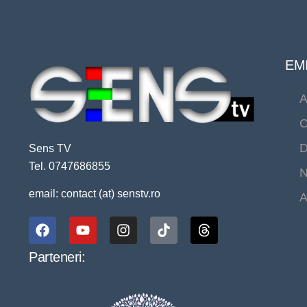
EMI
A
C
D
Sens TV
Tel. 0747686855
N
email: contact (at) senstv.ro
A
Parteneri: