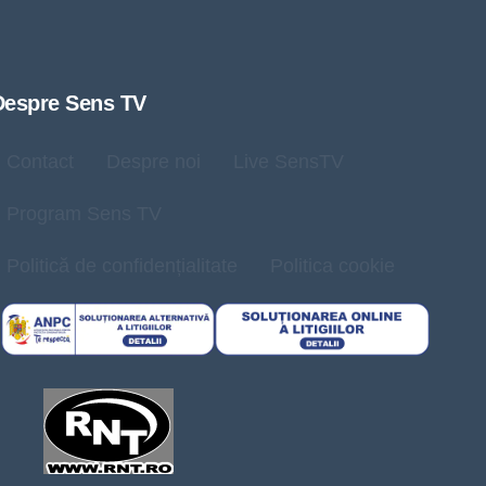
Despre Sens TV
Contact
Despre noi
Live SensTV
Program Sens TV
Politică de confidențialitate
Politica cookie