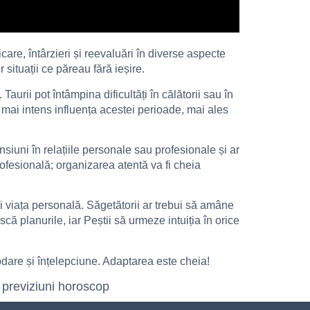
are, întârzieri și reevaluări în diverse aspecte
 situații ce păreau fără ieșire.
Taurii pot întâmpina dificultăți în călătorii sau în
 mai intens influența acestei perioade, mai ales
ensiuni în relațiile personale sau profesionale și ar
rofesională; organizarea atentă va fi cheia
și viața personală. Săgetătorii ar trebui să amâne
că planurile, iar Peștii să urmeze intuiția în orice
bdare și înțelepciune. Adaptarea este cheia!
previziuni horoscop
,