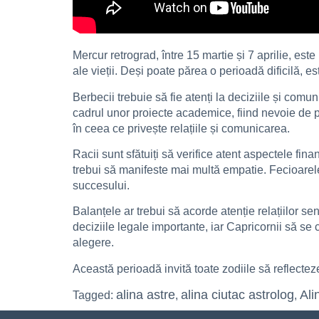
Mercur retrograd, între 15 martie și 7 aprilie, es
ale vieții. Deși poate părea o perioadă dificilă, es
Berbecii trebuie să fie atenți la deciziile și comun
cadrul unor proiecte academice, fiind nevoie de p
în ceea ce privește relațiile și comunicarea.
Racii sunt sfătuiți să verifice atent aspectele fina
trebui să manifeste mai multă empatie. Fecioarele,
succesului.
Balanțele ar trebui să acorde atenție relațiilor s
deciziile legale importante, iar Capricornii să se 
alegere.
Această perioadă invită toate zodiile să reflectez
alina astre
alina ciutac astrolog
Ali
Tagged:
,
,