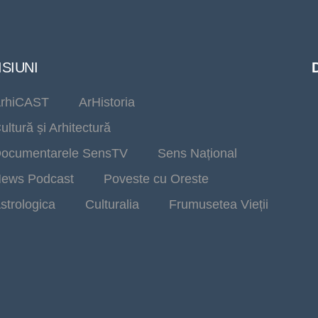
SIUNI
rhiCAST
ArHistoria
ultură și Arhitectură
ocumentarele SensTV
Sens Național
ews Podcast
Poveste cu Oreste
strologica
Culturalia
Frumusetea Vieții