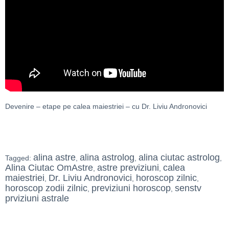
Devenire – etape pe calea maiestriei – cu Dr. Liviu Andronovici
alina astre
alina astrolog
alina ciutac astrolog
Tagged:
,
,
,
Alina Ciutac OmAstre
astre previziuni
calea
,
,
maiestriei
Dr. Liviu Andronovici
horoscop zilnic
,
,
,
horoscop zodii zilnic
previziuni horoscop
senstv
,
,
prviziuni astrale