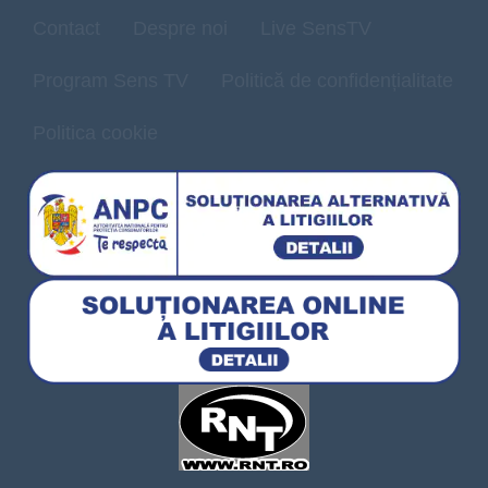
Contact
Despre noi
Live SensTV
Program Sens TV
Politică de confidențialitate
Politica cookie