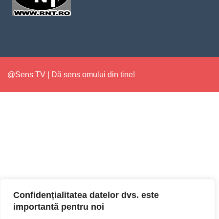
@Sens TV | Dă sens omului din tine!
Confidențialitatea datelor dvs. este
importantă pentru noi