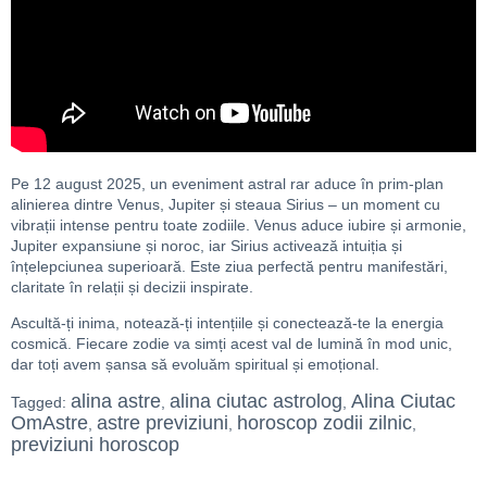
Pe 12 august 2025, un eveniment astral rar aduce în prim-plan
alinierea dintre Venus, Jupiter și steaua Sirius – un moment cu
vibrații intense pentru toate zodiile. Venus aduce iubire și armonie,
Jupiter expansiune și noroc, iar Sirius activează intuiția și
înțelepciunea superioară. Este ziua perfectă pentru manifestări,
claritate în relații și decizii inspirate.
Ascultă-ți inima, notează-ți intențiile și conectează-te la energia
cosmică. Fiecare zodie va simți acest val de lumină în mod unic,
dar toți avem șansa să evoluăm spiritual și emoțional.
alina astre
alina ciutac astrolog
Alina Ciutac
Tagged:
,
,
OmAstre
astre previziuni
horoscop zodii zilnic
,
,
,
previziuni horoscop