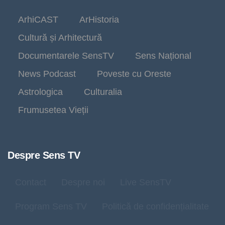
ArhiCAST
ArHistoria
Cultură și Arhitectură
Documentarele SensTV
Sens Național
News Podcast
Poveste cu Oreste
Astrologica
Culturalia
Frumusetea Vieții
Despre Sens TV
Contact
Despre noi
Live SensTV
Program Sens TV
Politică de confidențialitate