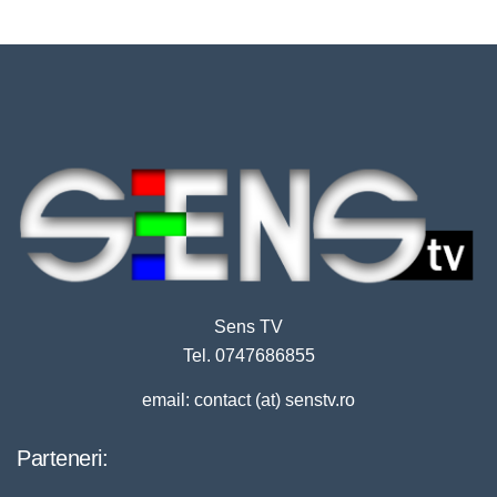
Sens TV
Tel. 0747686855
email: contact (at) senstv.ro
Parteneri: