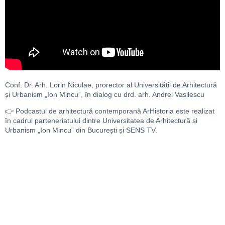
Conf. Dr. Arh. Lorin Niculae, prorector al Universității de Arhitectură
și Urbanism „Ion Mincu”, în dialog cu drd. arh. Andrei Vasilescu
👉 Podcastul de arhitectură contemporană ArHistoria este realizat
în cadrul parteneriatului dintre Universitatea de Arhitectură și
Urbanism „Ion Mincu” din București și SENS TV.