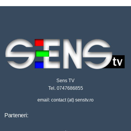
Sens TV
Tel. 0747686855
email: contact (at) senstv.ro
Parteneri: