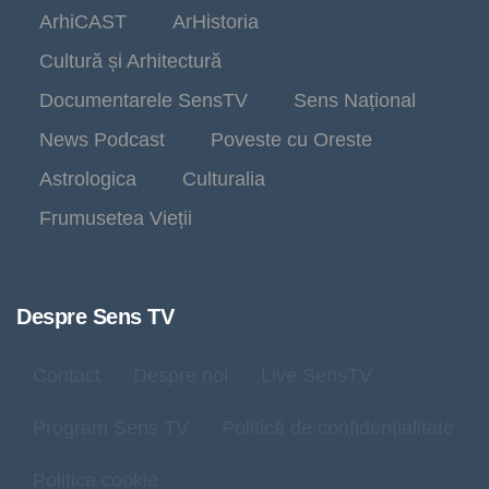
ArhiCAST
ArHistoria
Cultură și Arhitectură
Documentarele SensTV
Sens Național
News Podcast
Poveste cu Oreste
Astrologica
Culturalia
Frumusetea Vieții
Despre Sens TV
Contact
Despre noi
Live SensTV
Program Sens TV
Politică de confidențialitate
Politica cookie