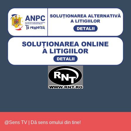
@Sens TV | Dă sens omului din tine!