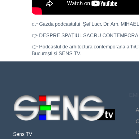
👉 Gazda podcastului, Șef Lucr. Dr. Arh. MIHAELA 
👉 DESPRE SPAȚIUL SACRU CONTEMPORAN
👉 Podcastul de arhitectură contemporană arhiCAST
București și SENS TV.
EMI
A
C
D
Sens TV