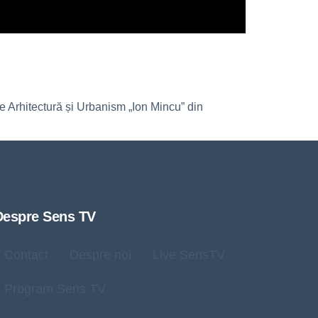
e Arhitectură și Urbanism „Ion Mincu” din
Despre Sens TV
Contact
Despre noi
Live SensTV
Program Sens TV