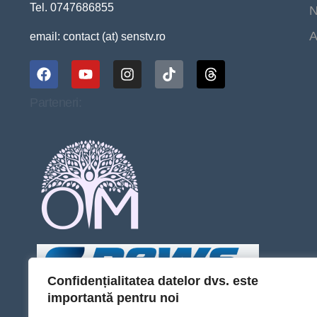
Tel. 0747686855
N
A
email: contact (at) senstv.ro
Parteneri:
Confidențialitatea datelor dvs. este
importantă pentru noi