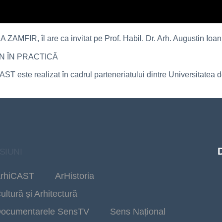
ZAMFIR, îl are ca invitat pe Prof. Habil. Dr. Arh. Augustin Ioan
 ÎN PRACTICĂ
 este realizat în cadrul parteneriatului dintre Universitatea d
SIUNI
rhiCAST
ArHistoria
ultură și Arhitectură
ocumentarele SensTV
Sens Național