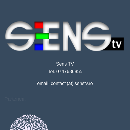
Sens TV
Tel. 0747686855
email: contact (at) senstv.ro
Parteneri: