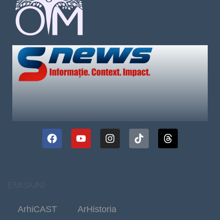
EMISIUNI
ArhiCAST
ArHistoria