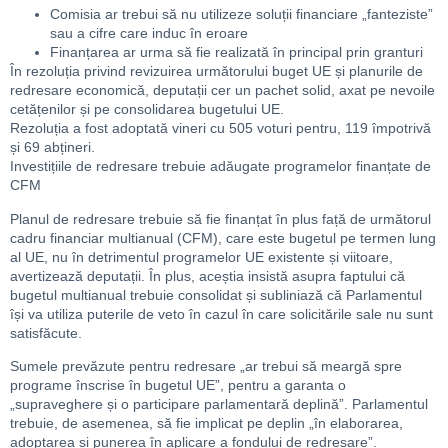
Comisia ar trebui să nu utilizeze soluții financiare „fanteziste”
sau a cifre care induc în eroare
Finanțarea ar urma să fie realizată în principal prin granturi
În rezoluția privind revizuirea următorului buget UE și planurile de
redresare economică, deputații cer un pachet solid, axat pe nevoile
cetățenilor și pe consolidarea bugetului UE.
Rezoluția a fost adoptată vineri cu 505 voturi pentru, 119 împotrivă
și 69 abțineri.
Investițiile de redresare trebuie adăugate programelor finanțate de
CFM
Planul de redresare trebuie să fie finanțat în plus față de următorul
cadru financiar multianual (CFM), care este bugetul pe termen lung
al UE, nu în detrimentul programelor UE existente și viitoare,
avertizează deputații. În plus, aceștia insistă asupra faptului că
bugetul multianual trebuie consolidat și subliniază că Parlamentul
își va utiliza puterile de veto în cazul în care solicitările sale nu sunt
satisfăcute.
Sumele prevăzute pentru redresare „ar trebui să meargă spre
programe înscrise în bugetul UE”, pentru a garanta o
„supraveghere și o participare parlamentară deplină”. Parlamentul
trebuie, de asemenea, să fie implicat pe deplin „în elaborarea,
adoptarea și punerea în aplicare a fondului de redresare”.