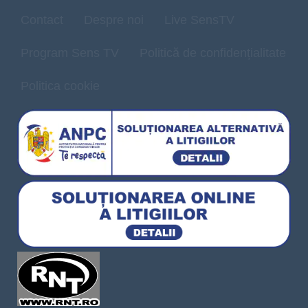
Contact
Despre noi
Live SensTV
Program Sens TV
Politică de confidențialitate
Politica cookie