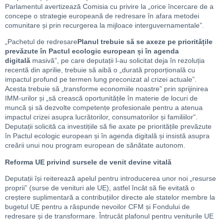
Parlamentul avertizează Comisia cu privire la „orice încercare de a
concepe o strategie europeană de redresare în afara metodei
comunitare și prin recurgerea la mijloace interguvernamentale”.
„Pachetul de redresare
Planul trebuie să se axeze pe prioritățile
prevăzute în Pactul ecologic european și în agenda
digitală
masivă”, pe care deputații l-au solicitat deja în rezoluția
recentă din aprilie, trebuie să aibă o „durată proporțională cu
impactul profund pe termen lung preconizat al crizei actuale”.
Acesta trebuie să „transforme economiile noastre” prin sprijinirea
IMM-urilor și „să crească oportunitățile în materie de locuri de
muncă și să dezvolte competențe profesionale pentru a atenua
impactul crizei asupra lucrătorilor, consumatorilor și familiilor”.
Deputații solicită ca investițiile să fie axate pe prioritățile prevăzute
în Pactul ecologic european și în agenda digitală și insistă asupra
creării unui nou program european de sănătate autonom.
Reforma UE privind sursele de venit devine vitală
Deputații își reiterează apelul pentru introducerea unor noi „resurse
proprii” (surse de venituri ale UE), astfel încât să fie evitată o
creștere suplimentară a contribuțiilor directe ale statelor membre la
bugetul UE pentru a răspunde nevoilor CFM și Fondului de
redresare și de transformare. Întrucât plafonul pentru veniturile UE