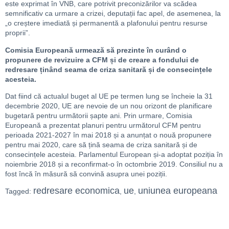
este exprimat în VNB, care potrivit preconizărilor va scădea
semnificativ ca urmare a crizei, deputații fac apel, de asemenea, la
„o creștere imediată și permanentă a plafonului pentru resurse
proprii”.
Comisia Europeană urmează să prezinte în curând o
propunere de revizuire a CFM și de creare a fondului de
redresare ținând seama de criza sanitară și de consecințele
acesteia.
Dat fiind că actualul buget al UE pe termen lung se încheie la 31
decembrie 2020, UE are nevoie de un nou orizont de planificare
bugetară pentru următorii șapte ani. Prin urmare, Comisia
Europeană a prezentat planuri pentru următorul CFM pentru
perioada 2021-2027 în mai 2018 și a anunțat o nouă propunere
pentru mai 2020, care să țină seama de criza sanitară și de
consecințele acesteia. Parlamentul European și-a adoptat poziția în
noiembrie 2018 și a reconfirmat-o în octombrie 2019. Consiliul nu a
fost încă în măsură să convină asupra unei poziții.
redresare economica
ue
uniunea europeana
Tagged:
,
,