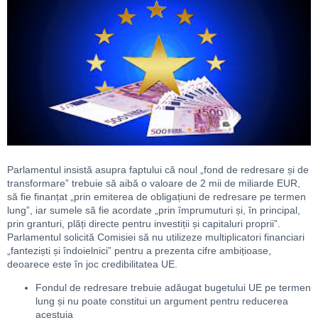
Parlamentul insistă asupra faptului că noul „fond de redresare și de
transformare” trebuie să aibă o valoare de 2 mii de miliarde EUR,
să fie finanțat „prin emiterea de obligațiuni de redresare pe termen
lung”, iar sumele să fie acordate „prin împrumuturi și, în principal,
prin granturi, plăți directe pentru investiții și capitaluri proprii”.
Parlamentul solicită Comisiei să nu utilizeze multiplicatori financiari
„fanteziști și îndoielnici” pentru a prezenta cifre ambițioase,
deoarece este în joc credibilitatea UE.
Fondul de redresare trebuie adăugat bugetului UE pe termen
lung și nu poate constitui un argument pentru reducerea
acestuia