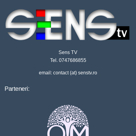
Sens TV
Tel. 0747686855
email: contact (at) senstv.ro
Parteneri: