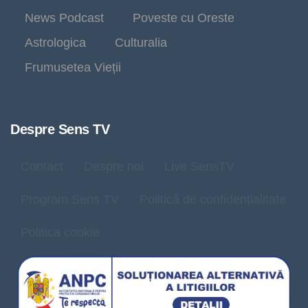
News Podcast
Poveste cu Oreste
Astrologica
Culturalia
Frumusetea Vieții
Despre Sens TV
Contact
Despre noi
Live SensTV
Program Sens TV
Politică de confidențialitate
Politica cookie