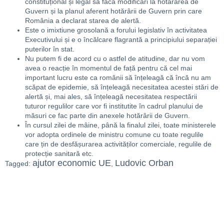
constituțional și legal să facă modificări la hotărârea de
Guvern și la planul aferent hotărârii de Guvern prin care
România a declarat starea de alertă.
Este o imixtiune grosolană a forului legislativ în activitatea
Executivului și e o încălcare flagrantă a principiului separației
puterilor în stat.
Nu putem fi de acord cu o astfel de atitudine, dar nu vom
avea o reacție în momentul de față pentru că cel mai
important lucru este ca românii să înțeleagă că încă nu am
scăpat de epidemie, să înțeleagă necesitatea acestei stări de
alertă și, mai ales, să înțeleagă necesitatea respectării
tuturor regulilor care vor fi institutite în cadrul planului de
măsuri ce fac parte din anexele hotărârii de Guvern.
În cursul zilei de mâine, până la finalul zilei, toate ministerele
vor adopta ordinele de ministru comune cu toate regulile
care țin de desfășurarea activităților comerciale, regulile de
protecție sanitară etc.
ajutor economic UE
Ludovic Orban
Tagged:
,