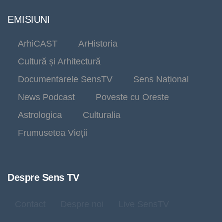
EMISIUNI
ArhiCAST
ArHistoria
Cultură și Arhitectură
Documentarele SensTV
Sens Național
News Podcast
Poveste cu Oreste
Astrologica
Culturalia
Frumusetea Vieții
Despre Sens TV
Contact
Despre noi
Live SensTV