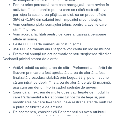
Pentru orice persoană care este reangajată, care revine în
activitate în companiile pentru care se ridică restricțiile, vom
participa la susținerea plății salariului, cu un procent între
35% și 41,5% din salariul brut, impozitul și contribuțiile.
Vom continua plata șomajului tehnic pentru afacerile care
rămîn închise.
Vom acorda facilități pentru cei care angajează persoane
aflate în șomaj.
Peste 600.000 de oameni au fost în șomaj.
350.000 de români din Diaspora vor căuta un loc de muncă.
Premierul anunță un act normativ pentru susținerea zilierilor.
Declaratii privind starea de alertă:
Astăzi, odată cu adoptarea de către Parlament a hotărârii de
Guvern prin care a fost aprobată starea de alertă, a fost
finalizată procedura stabilită prin Legea 55 și putem spune
că am intrat pe deplin în starea de alertă, de alertă maximă,
așa cum am denumit-o în cadrul ședinței de guvern.
Sigur că am extrem de multe observații legate de modul în
care Parlamentul a tratat proiectul nostru de lege și, prin
modificările pe care le-a făcut, ne-a restrâns atât de mult cât
a putut posibilitățile de acțiune.
De asemenea, consider că Parlamentul nu avea atributul