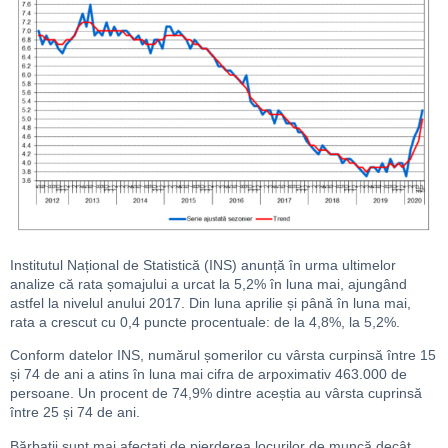
Institutul Național de Statistică (INS) anunță în urma ultimelor
analize că rata șomajului a urcat la 5,2% în luna mai, ajungând
astfel la nivelul anului 2017. Din luna aprilie și până în luna mai,
rata a crescut cu 0,4 puncte procentuale: de la 4,8%, la 5,2%.
Conform datelor INS, numărul șomerilor cu vârsta curpinsă între 15
și 74 de ani a atins în luna mai cifra de arpoximativ 463.000 de
persoane. Un procent de 74,9% dintre aceștia au vârsta cuprinsă
între 25 și 74 de ani.
Bărbații sunt mai afectați de pierderea locurilor de muncă decât