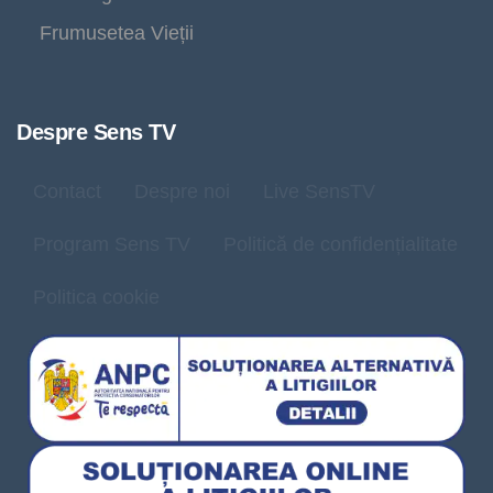
Frumusetea Vieții
Despre Sens TV
Contact
Despre noi
Live SensTV
Program Sens TV
Politică de confidențialitate
Politica cookie