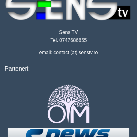
Sens TV
Tel. 0747686855
email: contact (at) senstv.ro
Parteneri: