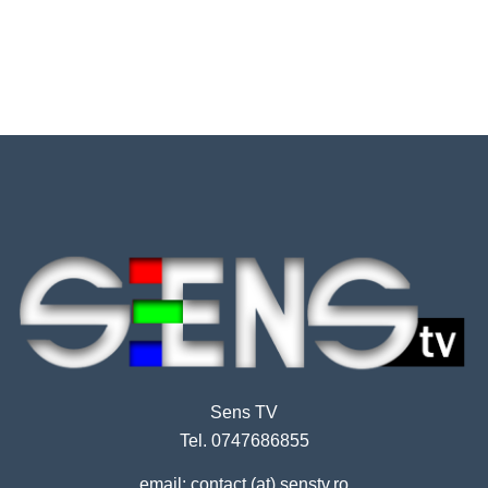
Sens TV
Tel. 0747686855
email: contact (at) senstv.ro