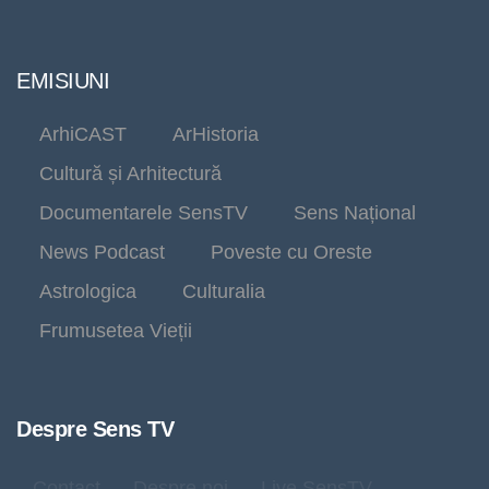
EMISIUNI
ArhiCAST
ArHistoria
Cultură și Arhitectură
Documentarele SensTV
Sens Național
News Podcast
Poveste cu Oreste
Astrologica
Culturalia
Frumusetea Vieții
Despre Sens TV
Contact
Despre noi
Live SensTV