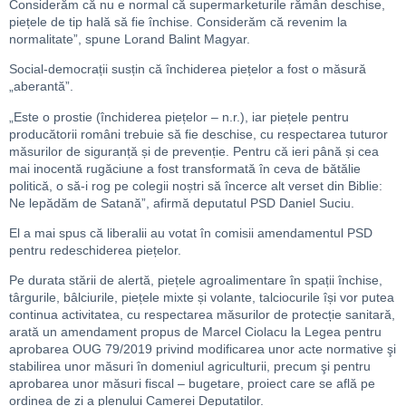
Considerăm că nu e normal că supermarketurile rămân deschise,
piețele de tip hală să fie închise. Considerăm că revenim la
normalitate”, spune Lorand Balint Magyar.
Social-democrații susțin că închiderea piețelor a fost o măsură
„aberantă”.
„Este o prostie (închiderea piețelor – n.r.), iar piețele pentru
producătorii români trebuie să fie deschise, cu respectarea tuturor
măsurilor de siguranță și de prevenție. Pentru că ieri până și cea
mai inocentă rugăciune a fost transformată în ceva de bătălie
politică, o să-i rog pe colegii noștri să încerce alt verset din Biblie:
Ne lepădăm de Satană”, afirmă deputatul PSD Daniel Suciu.
El a mai spus că liberalii au votat în comisii amendamentul PSD
pentru redeschiderea piețelor.
Pe durata stării de alertă, piețele agroalimentare în spații închise,
târgurile, bâlciurile, piețele mixte și volante, talciocurile își vor putea
continua activitatea, cu respectarea măsurilor de protecție sanitară,
arată un amendament propus de Marcel Ciolacu la Legea pentru
aprobarea OUG 79/2019 privind modificarea unor acte normative şi
stabilirea unor măsuri în domeniul agriculturii, precum şi pentru
aprobarea unor măsuri fiscal – bugetare, proiect care se află pe
ordinea de zi a plenului Camerei Deputaților.