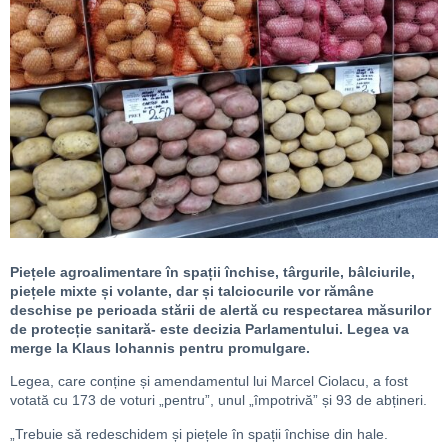
Piețele agroalimentare în spații închise, târgurile, bâlciurile,
piețele mixte și volante, dar și talciocurile vor rămâne
deschise pe perioada stării de alertă cu respectarea măsurilor
de protecție sanitară- este decizia Parlamentului. Legea va
merge la Klaus Iohannis pentru promulgare.
Legea, care conține și amendamentul lui Marcel Ciolacu, a fost
votată cu 173 de voturi „pentru”, unul „împotrivă” și 93 de abțineri.
„Trebuie să redeschidem și piețele în spații închise din hale.