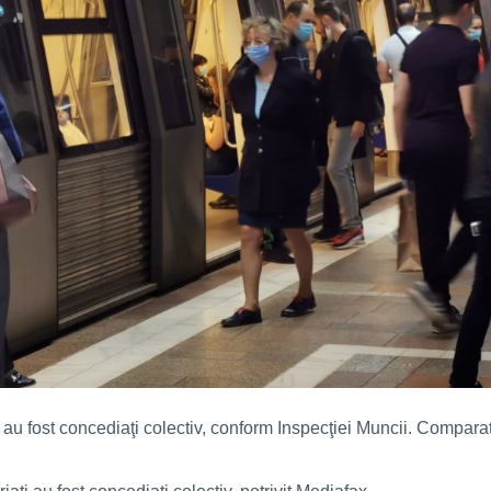
ţi au fost concediaţi colectiv, conform Inspecţiei Muncii. Compa