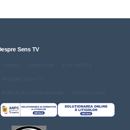
Despre Sens TV
Contact
Despre noi
Live SensTV
Program Sens TV
Politică de confidențialitate
Politica cookie