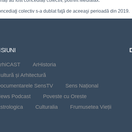
ați au fost concediați colectiv, potrivit Mediafax.
oncediaţi colectiv s-a dublat faţă de aceeaşi perioadă din 2019.
SIUNI
rhiCAST
ArHistoria
ultură și Arhitectură
ocumentarele SensTV
Sens Național
ews Podcast
Poveste cu Oreste
strologica
Culturalia
Frumusetea Vieții