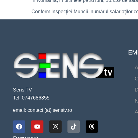
În România, în ultimele patru luni, 18.239 de salari
Conform Inspecţiei Muncii, numărul salariaţilor c
EMI
A
C
D
Sens TV
Tel. 0747686855
N
email: contact (at) senstv.ro
A