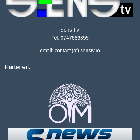
Sens TV
Tel. 0747686855
email: contact (at) senstv.ro
Parteneri: