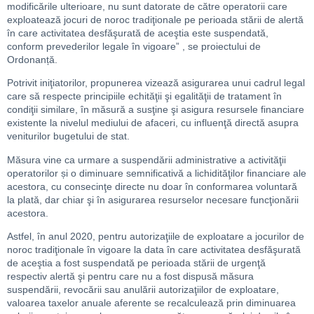
modificările ulterioare, nu sunt datorate de către operatorii care
exploatează jocuri de noroc tradiţionale pe perioada stării de alertă
în care activitatea desfăşurată de aceştia este suspendată,
conform prevederilor legale în vigoare” , se proiectului de
Ordonanță.
Potrivit iniţiatorilor, propunerea vizează asigurarea unui cadrul legal
care să respecte principiile echităţii şi egalităţii de tratament în
condiţii similare, în măsură a susţine şi asigura resursele financiare
existente la nivelul mediului de afaceri, cu influenţă directă asupra
veniturilor bugetului de stat.
Măsura vine ca urmare a suspendării administrative a activităţii
operatorilor și o diminuare semnificativă a lichidităţilor financiare ale
acestora, cu consecinţe directe nu doar în conformarea voluntară
la plată, dar chiar şi în asigurarea resurselor necesare funcţionării
acestora.
Astfel, în anul 2020, pentru autorizaţiile de exploatare a jocurilor de
noroc tradiţionale în vigoare la data în care activitatea desfăşurată
de aceştia a fost suspendată pe perioada stării de urgenţă
respectiv alertă şi pentru care nu a fost dispusă măsura
suspendării, revocării sau anulării autorizaţiilor de exploatare,
valoarea taxelor anuale aferente se recalculează prin diminuarea