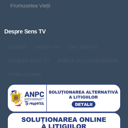
Frumusetea Vieții
Despre Sens TV
Contact
Despre noi
Live SensTV
Program Sens TV
Politică de confidențialitate
Politica cookie