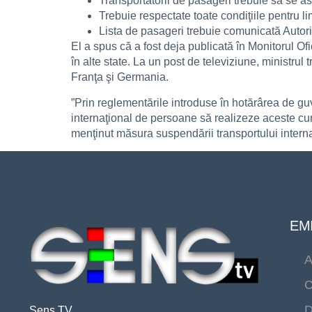
Transportatorii de pasageri trebuie să se as
Trebuie respectate toate condiţiile pentru li
Lista de pasageri trebuie comunicată Autorit
El a spus că a fost deja publicată în Monitorul Ofi
în alte state. La un post de televiziune, ministrul 
Franţa şi Germania.
”Prin reglementările introduse în hotărârea de guve
internaţional de persoane să realizeze aceste curs
menţinut măsura suspendării transportului interna
EMI
A
C
D
Sens TV