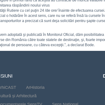
igure în primul rând că aceştia au contracte de muncă valabile în
mitarea răspândirii noului virus
ăţii Rutiere cu cel puţin 24 /de ore/ înainte de efectuarea cursei
cial o hotărâre în acest sens, care nu se referă însă la cursele în
transporturilor a precizat că sunt deja solicitări pentru şapte curs
rn adoptată şi publicată în Monitorul Oficial, dăm posibilitatea t
e din România către toate statele de destinaţie, şi, foarte impor
ţional de persoane, cu câteva excepţii.”, a declarat Bode.
SIUNI
rhiCAST
ArHistoria
ultură și Arhitectură
ocumentarele SensTV
Sens Național