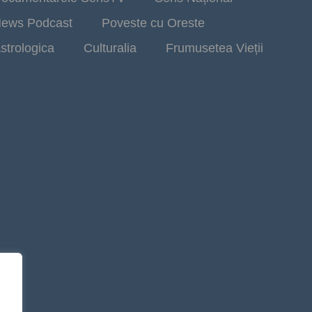
ews Podcast
Poveste cu Oreste
strologica
Culturalia
Frumusetea Vieții