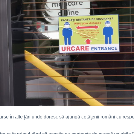
urse în alte ţări unde doresc să ajungă cetăţenii români cu respec