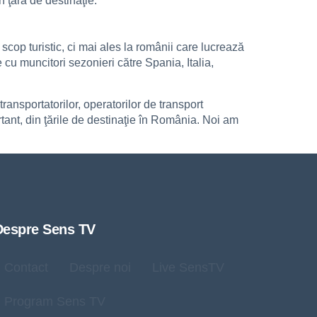
 ţara de destinaţie.
.
 scop turistic, ci mai ales la românii care lucrează
e cu muncitori sezonieri către Spania, Italia,
ransportatorilor, operatorilor de transport
tant, din ţările de destinaţie în România. Noi am
Despre Sens TV
Contact
Despre noi
Live SensTV
Program Sens TV