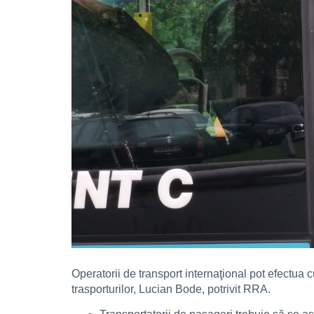
Operatorii de transport internaţional pot efectua c
trasporturilor, Lucian Bode, potrivit RRA.