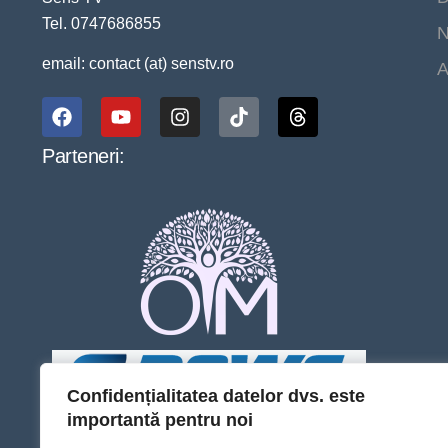
Tel. 0747686855
N
email: contact (at) senstv.ro
A
Parteneri:
Confidențialitatea datelor dvs. este
importantă pentru noi