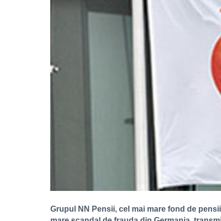
Grupul NN Pensii, cel mai mare fond de pensii 
mare scandal de frauda din Germania, transm