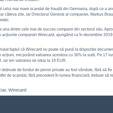
 celui mai mare scandal de fraudă din Germania, după ce a anunț
 câteva zile, iar Directorul General al companiei, Markus Braun, 
ieței.
 una dintre cele mai de succes companii din sectorul său. Aprox
n acțiunile companiei Wirecard, ajungând ca în decembrie 2019 0
mnalat faptul că Wirecard nu poate să pună la dispoziție document
 din acțiuni, micșorând valoarea acestora cu 30% la sută. Pe 17 i
 iar ieri valoarea se situa la 18 EUR.
deținute de fondul de pensii private au fost vândute, fără să fie 
tfel de scandal, fără precedent în lumea financiară, trebuie să 
ciar
Wirecard
,