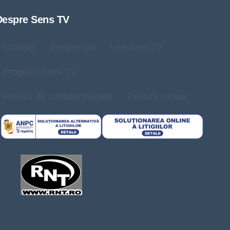
Despre Sens TV
Contact
Despre noi
Live SensTV
Program Sens TV
Politică de confidențialitate
Politica cookie