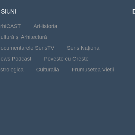
SIUNI
rhiCAST
ArHistoria
ultură și Arhitectură
ocumentarele SensTV
Sens Național
ews Podcast
Poveste cu Oreste
strologica
Culturalia
Frumusetea Vieții