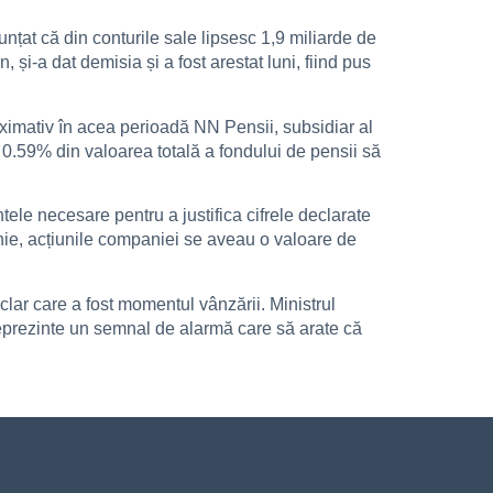
at că din conturile sale lipsesc 1,9 miliarde de
și-a dat demisia și a fost arestat luni, fiind pus
imativ în acea perioadă NN Pensii, subsidiar al
.59% din valoarea totală a fondului de pensii să
ele necesare pentru a justifica cifrele declarate
unie, acțiunile companiei se aveau o valoare de
clar care a fost momentul vânzării. Ministrul
reprezinte un semnal de alarmă care să arate că