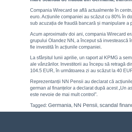
Compania Wirecard se află actualmente în centrul
euro. Acțiunile companiei au scăzut cu 80% în doar
sub acuzația de fraudă bancară și manipulare a p
Acum aproximativ doi ani, compania Wirecard era
grupului Olandez NN, a început să investească î
fie investită în acțiunile companiei.
La sfârșitul lunii aprilie, un raport al KPMG a se
ale vânzărilor. Investitorii au începu să retragă
104.5 EUR, în următoarea zi au scăzut la 40 EUR,
Reprezentanții NN Pensii au declarat că acțiunile 
german al finanțelor a declarat după acest „Un as
este nevoie de mai mult control”.
Germania
NN Pensii
scandal finan
Tagged:
,
,