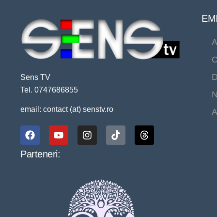
EMI
A
C
D
Sens TV
Tel. 0747686855
N
email: contact (at) senstv.ro
A
Parteneri: