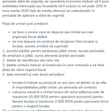
perioada stării de urgența, iar operatorii economici trebuie să fi avut
activitatea întreruptă sau încasările să fi scăzut cu cel puțin 15% în
luna martie 2020 față de media ultimului an calendaristic în
perioada de aplicare a stării de urgență.
Pașii de urmat sunt următorii:
se face o cerere care se depune sau trimite pe mail
prganului fiscal abilitat
se mai depune un contract de locațiune între locator și
locatar, acesta urmănd să cuprindă:
1. acordul părților pentru amânarea plății chiriei, durata perioadei
de amânare a plății, suma aferentă acestei perioade.
2. datele de identificare ale celor doi
3. datele contului bancar al locatorului în care urmează a se face
plata de către organul fiscal
4. data semnării și cele două semnături
locatarul trebuie sa producă un act care să ateste că se afle
in imposibilitatea plății chiriei, pe perioada sin contract
valoarea maximă a chiriei lunare din actul adițional este de
maximum 10.000 RON pentru operatorii economici pentru
fiecare locație și maximum 2.000 RON pentru persoane fizice
pentru o singură locație.
Se va incheia un act adițional între locatar și locator, din care să