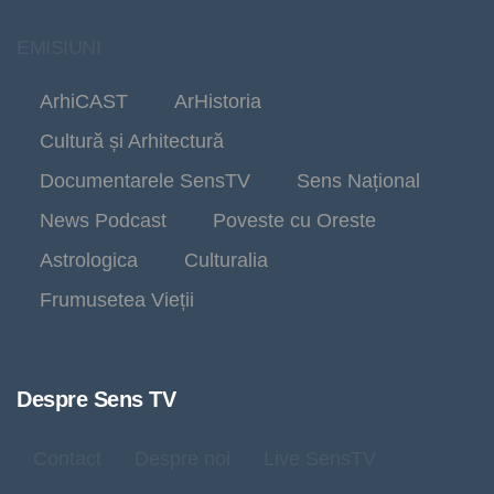
EMISIUNI
ArhiCAST
ArHistoria
Cultură și Arhitectură
Documentarele SensTV
Sens Național
News Podcast
Poveste cu Oreste
Astrologica
Culturalia
Frumusetea Vieții
Despre Sens TV
Contact
Despre noi
Live SensTV