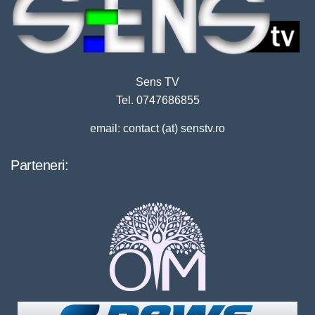
Sens TV
Tel. 0747686855
email: contact (at) senstv.ro
Parteneri: