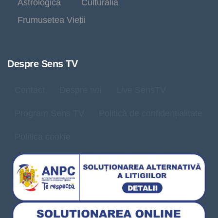
Astrologica
Culturalia
Frumusetea Vieții
Despre Sens TV
Contact
Despre noi
Live SensTV
Program Sens TV
Politică de confidențialitate
Politica cookie