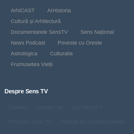
ArhiCAST
ArHistoria
Cultură și Arhitectură
Documentarele SensTV
Sens Național
News Podcast
Poveste cu Oreste
Astrologica
Culturalia
Frumusetea Vieții
Despre Sens TV
Contact
Despre noi
Live SensTV
Program Sens TV
Politică de confidențialitate