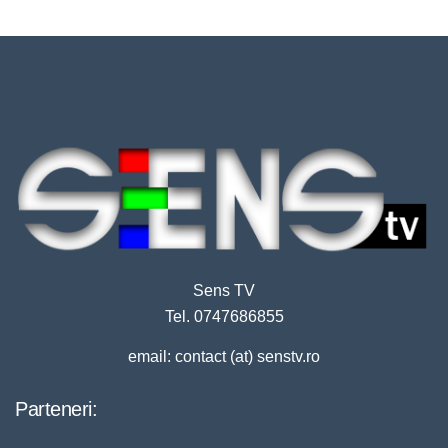
Sens TV
Tel. 0747686855
email: contact (at) senstv.ro
Parteneri: