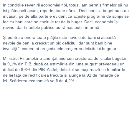
În condițiile revenirii economiei noi, totuși, am permis firmelor să nu
își plătească acum, repede, toate dările. Deci banii la buget nu s-au
încasat, pe de altă parte e evident că aceste programe de sprijin se
fac cu bani care se cheltuie tot de la buget. Deci, economia își
revine, dar finanțele publice au rămas puțin în urmă.
Și pentru a onora toate plățile este nevoie de bani și această
nevoie de bani a crescut un pic deficitul, dar sunt bani bine
investiți.”, comentat președintele creșterea deficitului bugetar.
Ministrul Finanțelor a anunțat miercuri creșterea deficitului bugetar
la 9,1% din PIB, după ce estimările din luna august prevedeau un
deficit de 8,6% din PIB. Astfel, deficitul se majorează cu 5 miliarde
de lei față de rectificarea trecută și ajunge la 91 de miliarde de
lei. Scăderea economică va fi de 4,2%.