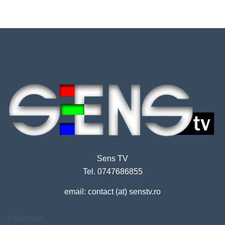
Sens TV
Tel. 0747686855
email: contact (at) senstv.ro
Parteneri: