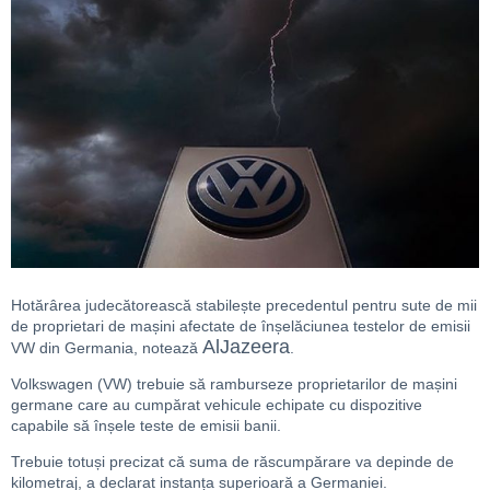
Hotărârea judecătorească stabilește precedentul pentru sute de mii
de proprietari de mașini afectate de înșelăciunea testelor de emisii
AlJazeera
VW din Germania, notează
.
Volkswagen (VW) trebuie să ramburseze proprietarilor de mașini
germane care au cumpărat vehicule echipate cu dispozitive
capabile să înșele teste de emisii banii.
Trebuie totuși precizat că suma de răscumpărare va depinde de
kilometraj, a declarat instanța superioară a Germaniei.