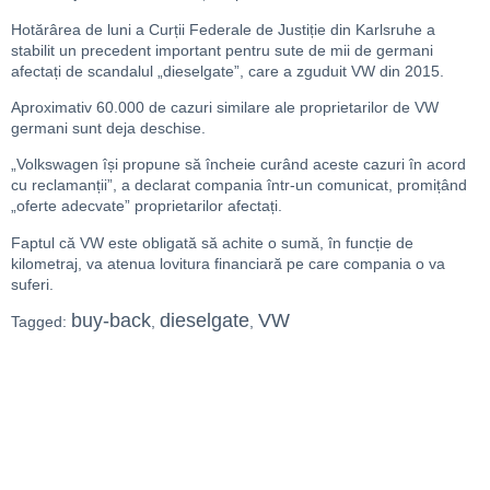
Hotărârea de luni a Curții Federale de Justiție din Karlsruhe a
stabilit un precedent important pentru sute de mii de germani
afectați de scandalul „dieselgate”, care a zguduit VW din 2015.
Aproximativ 60.000 de cazuri similare ale proprietarilor de VW
germani sunt deja deschise.
„Volkswagen își propune să încheie curând aceste cazuri în acord
cu reclamanții”, a declarat compania într-un comunicat, promițând
„oferte adecvate” proprietarilor afectați.
Faptul că VW este obligată să achite o sumă, în funcție de
kilometraj, va atenua lovitura financiară pe care compania o va
suferi.
buy-back
dieselgate
VW
Tagged:
,
,