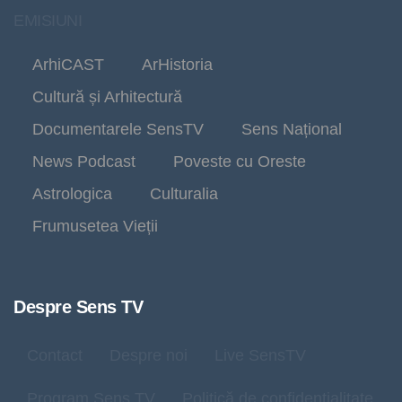
EMISIUNI
ArhiCAST
ArHistoria
Cultură și Arhitectură
Documentarele SensTV
Sens Național
News Podcast
Poveste cu Oreste
Astrologica
Culturalia
Frumusetea Vieții
Despre Sens TV
Contact
Despre noi
Live SensTV
Program Sens TV
Politică de confidențialitate