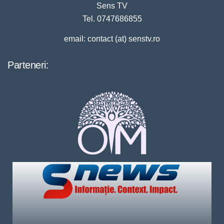
Sens TV
Tel. 0747686855
email: contact (at) senstv.ro
Parteneri: