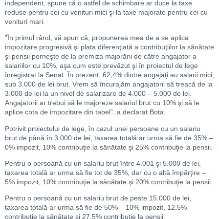
independent, spune că o astfel de schimbare ar duce la taxe
reduse pentru cei cu venituri mici şi la taxe majorate pentru cei cu
venituri mari.
”În primul rând, vă spun că, propunerea mea de a se aplica
impozitare progresivă şi plata diferenţiată a contribuţiilor la sănătate
şi pensii porneşte de la premiza majorării de către angajator a
salariilor cu 10%, aşa cum este prevăzut şi în proiectul de lege
înregistrat la Senat. În prezent, 62,4% dintre angajaţi au salarii mici,
sub 3.000 de lei brut. Vrem să încurajăm angajatorii să treacă de la
3.000 de lei la un nivel de salarizare de 4.000 – 5.000 de lei.
Angajatorii ar trebui să le majoreze salariul brut cu 10% şi să le
aplice cota de impozitare din tabel”, a declarat Bota.
Potrivit proiectului de lege, în cazul unei persoane cu un salariu
brut de până în 3.000 de lei, taxarea totală ar urma să fie de 35% –
0% impozit, 10% contribuţie la sănătate şi 25% contribuţie la pensii.
Pentru o persoană cu un salariu brut între 4.001 şi 5.000 de lei,
taxarea totală ar urma să fie tot de 35%, dar cu o altă împărţire –
5% impozit, 10% contribuţie la sănătate şi 20% contribuţie la pensii.
Pentru o persoană cu un salariu brut de peste 15.000 de lei,
taxarea totală ar urma să fie de 50% – 10% impozit, 12,5%
contribuţie la sănătate şi 27,5% contribuţie la pensii.