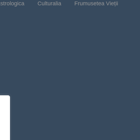
strologica
Culturalia
Frumusetea Vieții