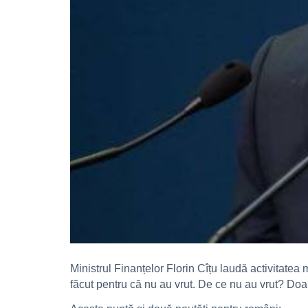
Ministrul Finanțelor Florin Cîțu laudă activitatea 
făcut pentru că nu au vrut. De ce nu au vrut? Do