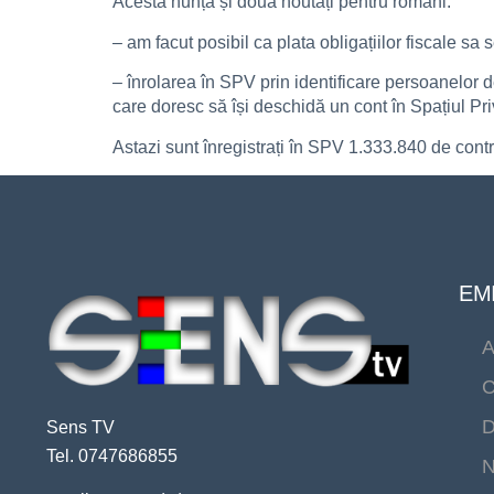
Acesta nunță și două noutăți pentru români:
– am facut posibil ca plata obligațiilor fiscale sa
– înrolarea în SPV prin identificare persoanelor 
care doresc să își deschidă un cont în Spațiul Priv
Astazi sunt înregistrați în SPV 1.333.840 de cont
EMI
A
C
D
Sens TV
Tel. 0747686855
N