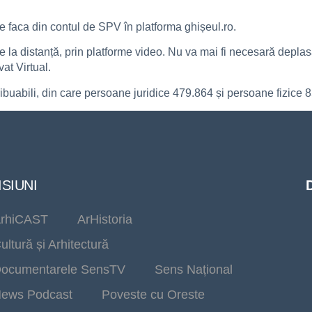
 se faca din contul de SPV în platforma ghișeul.ro.
de la distanță, prin platforme video. Nu va mai fi necesară depla
at Virtual.
ribuabili, din care persoane juridice 479.864 și persoane fizice 
SIUNI
rhiCAST
ArHistoria
ultură și Arhitectură
ocumentarele SensTV
Sens Național
ews Podcast
Poveste cu Oreste