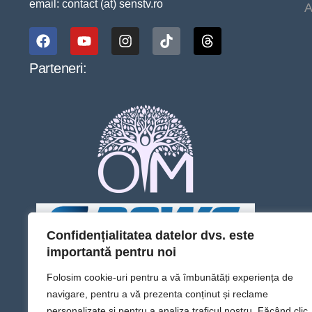
email: contact (at) senstv.ro
A
Parteneri:
Confidențialitatea datelor dvs. este
importantă pentru noi
Folosim cookie-uri pentru a vă îmbunătăți experiența de
navigare, pentru a vă prezenta conținut și reclame
personalizate și pentru a analiza traficul nostru. Făcând clic