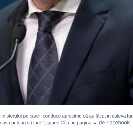
ministerului pe care-l conduce apreciind că au făcut în câteva luni
de Facebook
ar așa puteau să fure.”, spune Cîțu pe pagina sa
.