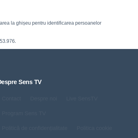
sarea la ghișeu pentru identificarea persoanelor
853.976.
Despre Sens TV
Contact
Despre noi
Live SensTV
Program Sens TV
Politică de confidențialitate
Politica cookie