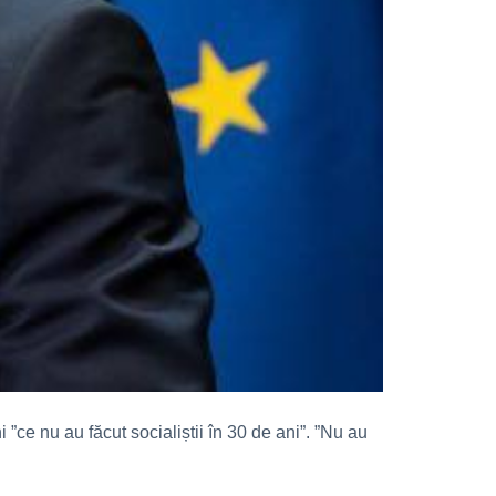
 ”ce nu au făcut socialiștii în 30 de ani”. ”Nu au