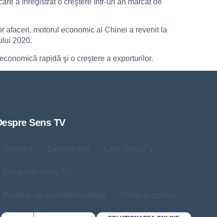
re a înregistrat o creştere într-un an marcat de
or afaceri, motorul economic al Chinei a revenit la
ului 2020.
economică rapidă şi o creştere a exporturilor.
Despre Sens TV
Contact
Despre noi
Live SensTV
Program Sens TV
Politică de confidențialitate
Politica cookie