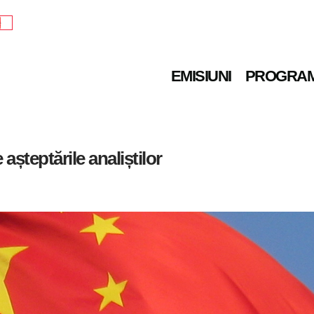
e
EMISIUNI
PROGRA
șteptările analiștilor