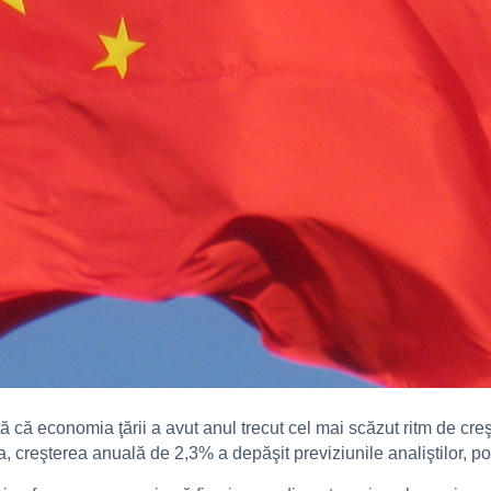
ă că economia ţării a avut anul trecut cel mai scăzut ritm de cre
 creşterea anuală de 2,3% a depăşit previziunile analiştilor, pot