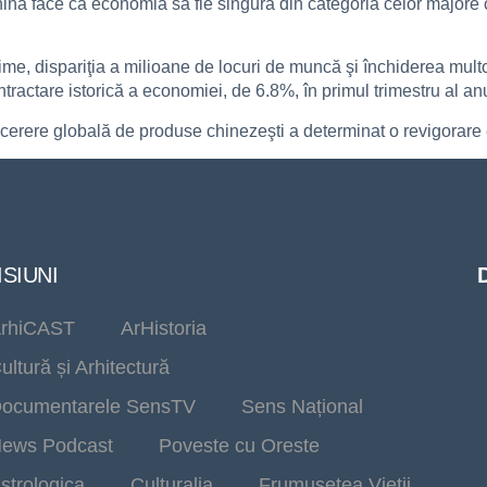
na face ca economia să fie singura din categoria celor majore ca
inime, dispariţia a milioane de locuri de muncă şi închiderea mult
tractare istorică a economiei, de 6.8%, în primul trimestru al an
o cerere globală de produse chinezeşti a determinat o revigorare 
SIUNI
rhiCAST
ArHistoria
ultură și Arhitectură
ocumentarele SensTV
Sens Național
ews Podcast
Poveste cu Oreste
strologica
Culturalia
Frumusetea Vieții