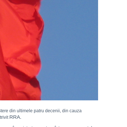
ştere din ultimele patru decenii, din cauza
RRA
rivit
.