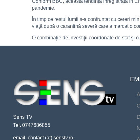
Conform BBC, această tendinţă înregistrată în Chi
pandemie.
În timp ce restul lumii s-a confruntat cu cereri m
viaţă după o carantină severă care a marcat o con
O combinaţie de investiţii coordonate de stat şi 
EMI
A
C
D
Sens TV
Tel. 0747686855
N
email: contact (at) senstv.ro
A