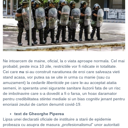
Ne intoarcem de maine, oficial, la o viata aproape normala. Cel mai
probabil, peste inca 10 zile, restrictiile vor fi ridicate in totalitate.
Cei care
nu
si-au construit naratiunea de eroi care salveaza vieti
stand acasa, vor putea sa se uite in urma cu manie (sau cu
amuzament) la
cedarile liberticide
pe care le-au acceptat atatia
semeni, in speranta unei sigurante sanitare iluzorii fata de un risc
de imbolnavire care s-a dovedit a fi o farsa, un hoax daramator
pentru credibilitatea stiintei mediale si un bias cognitiv jenant pentru
enoriasii zeului de carton denumit covid-19.
text de Gheorghe Piperea
Lipsa unei declaratii oficiale de instituire a starii de epidemie
probeaza cu asupra de masura „profesionalismul” unor autoritati