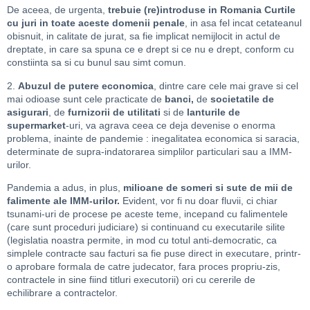
De aceea, de urgenta,
trebuie (re)introduse in Romania Curtile
cu juri in toate aceste domenii penale
, in asa fel incat cetateanul
obisnuit, in calitate de jurat, sa fie implicat nemijlocit in actul de
dreptate, in care sa spuna ce e drept si ce nu e drept, conform cu
constiinta sa si cu bunul sau simt comun.
2.
Abuzul de putere economica
, dintre care cele mai grave si cel
mai odioase sunt cele practicate de
banci,
de
societatile de
asigurari
, de
furnizorii de utilitati
si de
lanturile de
supermarket
-uri, va agrava ceea ce deja devenise o enorma
problema, inainte de pandemie : inegalitatea economica si saracia,
determinate de supra-indatorarea simplilor particulari sau a IMM-
urilor.
Pandemia a adus, in plus,
milioane de someri si sute de mii de
falimente ale IMM-urilor.
Evident, vor fi nu doar fluvii, ci chiar
tsunami-uri de procese pe aceste teme, incepand cu falimentele
(care sunt proceduri judiciare) si continuand cu executarile silite
(legislatia noastra permite, in mod cu totul anti-democratic, ca
simplele contracte sau facturi sa fie puse direct in executare, printr-
o aprobare formala de catre judecator, fara proces propriu-zis,
contractele in sine fiind titluri executorii) ori cu cererile de
echilibrare a contractelor.