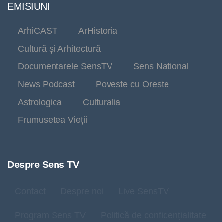
EMISIUNI
ArhiCAST
ArHistoria
Cultură și Arhitectură
Documentarele SensTV
Sens Național
News Podcast
Poveste cu Oreste
Astrologica
Culturalia
Frumusetea Vieții
Despre Sens TV
Contact
Despre noi
Live SensTV
Program Sens TV
Politică de confidențialitate