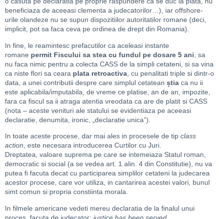
o casuta pe declaratia pe proprie raspundere ca se duc la piata, nu
beneficiaza de aceeasi clementa a judecatorilor…), iar offshore-
urile olandeze nu se supun dispozitiilor autoritatilor romane (deci,
implicit, pot sa faca ceva pe ordinea de drept din Romania).
In fine, le reamintesc prefacutilor ca aceleasi instante
romane
permit Fiscului sa stea cu fundul pe dosare 5 ani
, sa
nu faca nimic pentru a colecta CASS de la simpli cetateni, si sa vina
ca niste flori sa ceara
plata retroactiva
, cu penalitati triple si dintr-o
data, a unei contributii despre care simplul cetatean
știa
ca nu ii
este aplicabila/imputabila, de vreme ce platise, an de an, impozite,
fara ca fiscul sa ii atraga atentia vreodata ca are de platit si CASS
(nota – aceste venituri ale statului se evidentiaza pe aceeasi
declaratie, denumita, ironic, „declaratie unica”).
In toate aceste procese, dar mai ales in procesele de tip
class
action
, este necesara introducerea Curtilor cu Juri.
Dreptatea, valoare suprema pe care se intemeiaza Statul roman,
democratic si social (a se vedea art. 1 alin. 4 din Constitutie), nu va
putea fi facuta decat cu participarea simplilor cetateni la judecarea
acestor procese, care vor utiliza, in cantarirea acestei valori, bunul
simt comun si propria constiinta morala.
In filmele americane vedeti mereu declaratia de la finalul unui
proces, facuta de judecator:
justice has been served.