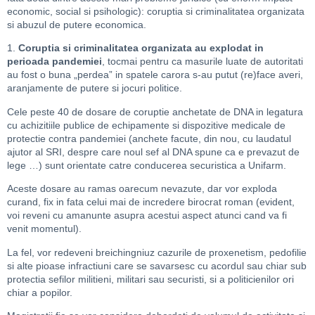
economic, social si psihologic): coruptia si criminalitatea organizata
si abuzul de putere economica.
1.
Coruptia si criminalitatea organizata au explodat in
perioada pandemiei
, tocmai pentru ca masurile luate de autoritati
au fost o buna „perdea” in spatele carora s-au putut (re)face averi,
aranjamente de putere si jocuri politice.
Cele peste 40 de dosare de coruptie anchetate de DNA in legatura
cu achizitiile publice de echipamente si dispozitive medicale de
protectie contra pandemiei (anchete facute, din nou, cu laudatul
ajutor al SRI, despre care noul sef al DNA spune ca e prevazut de
lege …) sunt orientate catre conducerea securistica a Unifarm.
Aceste dosare au ramas oarecum nevazute, dar vor exploda
curand, fix in fata celui mai de incredere birocrat roman (evident,
voi reveni cu amanunte asupra acestui aspect atunci cand va fi
venit momentul).
La fel, vor redeveni breichingniuz cazurile de proxenetism, pedofilie
si alte pioase infractiuni care se savarsesc cu acordul sau chiar sub
protectia sefilor militieni, militari sau securisti, si a politicienilor ori
chiar a popilor.