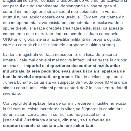
Magistratii fie se vor considera debordati de volumul de activitate si
vor pescui din nou sentimente, deplangandu-si soarta grea si
cerand din nou ajutorul strazii sau al neo-sekuritatii, fie vor da
drumul numai acelor dosare care „trebuie”. Evident, vor clama din
nou independenta si vor insista pe competenta lor exclusiva de a
spune dreptul si a face dreptate (realitatea este, insa, ca aceasta
competenta este exercitata doar cu acordul si dupa canoanele
ONG-urilor globaliste si al activistilor militanti din propria ograda,
care au cotropit chiar si instantele europene in ultima vreme).
Evident, magistratii vor lasa neacoperite, din lipsa de „resurse
umane”, cele mai grave si mai nocive infractiuni savarsite in grupuri
criminale –
importul si depozitarea deseurilor si reziduurilor
industriale, taierea padurilor, evaziunea fiscala si spalarea de
bani la nivelul corporatiilor globale
. Dar, in acelasi timp, toata
„lumea buna” autoritarista va suspecta de frauda orice IMM si orice
simplu contribuabil, chiar si pentru datorii de 2 lei sau pentru datorii
inventate.
Conceptul de
dreptate
, fara de care increderea in justitie nu exista,
la fel cum nu exista increderea in viitor, va fi ignorat in continuare
de un sistem care a pus in centrul sau magistratul si nu
justitiabilul.
Justitia va ajunge, din nou, sa fie facuta de
structuri secrete si sectare ale neo-sekuritatii.