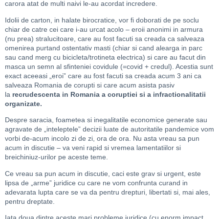
carora atat de multi naivi le-au acordat incredere.
Idolii de carton, in halate birocratice, vor fi doborati de pe soclu
chiar de catre cei care i-au urcat acolo – eroii anonimi in armura
(nu prea) stralucitoare, care au fost facuti sa creada ca salveaza
omenirea purtand ostentativ masti (chiar si cand alearga in parc
sau cand merg cu bicicleta/trotineta electrica) si care au facut din
masca un semn al sfinteniei covidule (=covid + credul). Acestia sunt
exact aceeasi „eroi” care au fost facuti sa creada acum 3 ani ca
salveaza Romania de corupti si care acum asista pasiv
la
recrudescenta in Romania a coruptiei si a infractionalitatii
organizate.
Despre saracia, foametea si inegalitatile economice generate sau
agravate de „inteleptele” decizii luate de autoritatile pandemice vom
vorbi de-acum incolo zi de zi, ora de ora. Nu asta vreau sa pun
acum in discutie – va veni rapid si vremea lamentatiilor si
breichiniuz-urilor pe aceste teme.
Ce vreau sa pun acum in discutie, caci este grav si urgent, este
lipsa de „arme” juridice cu care ne vom confrunta curand in
adevarata lupta care se va da pentru drepturi, libertati si, mai ales,
pentru dreptate.
Iata doua dintre aceste mari probleme juridice (cu enorm impact