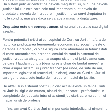
Un sistem judiciar centrat pe nevoile magistratului, si nu pe nevoile
justitiabilului, dintre care cele mai importante sunt nevoia de
dreptate si nevoia de incredere in justitie, nu va servi dreptatea in
noile conditii, mai ales daca se va apela masiv la digitalizare.
Dreptatea este un concept uman
, si nu unul birocratic sau digital-
aseptic.
Pentru potentialii critici ai conceptului de Curti cu Juri : in afara de
faptul ca juridicizarea fenomenului economic sau social nu este o
garantie a dreptatii, ci o cale sigura catre afundarea in tehnicalitati
si catre aneantizarea increderii omului de rand in sistemul de
justitie, vreau sa atrag atentia asupra sistemului juridic american,
pe care il laudam cu totii (desi nu este chiar de laudat mereu) si
chiar asupra sistemului juridic francez (de unde, de sute de ani,
importam legislatie si proceduri judiciare), care au Curti cu Juri si
care genereaza cote inalte de incredere in actul de justitie.
De altfel, si in sistemul nostru judiciar actual exista un fel de Curti
cu Juri: in litigiile de munca, alaturi de judecatorul profesionist, in
completele de judecata intra si asistenti judiciari, care nu sunt nici
macar juristi de profesie.
In fine, am avut Curti cu Juri si in perioada interbelica, si nimeni nu