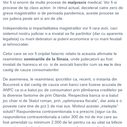
Vor fi si enorm de multe procese de
malpraxis
medical. Vor fi si
procese de tip
class action.
In ritmul actual, decelerat catre zero de
greva magistratilor si de perioada pandemica, aceste procese se
vor judeca peste ani si ani de zile.
Independenta si impartialitatea magistratilor vor fi
rara avis
, caci
sistemul nostru judiciar s-a invatat sa fie partinitor (dar cu aparenta
legalista) cu marii detinatori ai puterii economice si cu marii feudali
ai tehnocratiei.
Celor care se vor fi oripilat fatarnic relativ la aceasta afirmatie le
reamintesc
seminariile de la Sinaia
, unde judecatorii au fost
invatati de Isarescu et co. si de avocatii bancilor cum sa
nu
le dea
castig de cauza consumatorilor.
De asemenea, le reamintesc ipocritilor ca, recent, o instanta din
Bucuresti a dat castig de cauza unei banci care fusese acuzata de
ANPC ca si-a batut joc de consumatori prin plimbarea creditelor pe
la diverese fantome de prin Olanda. Respectiva banca si-a batut
joc chiar si de Statul roman, prin „optimizarea fiscala”, dar asta e o
poveste care tine de pct.1 de mai sus. Motivul acestei „intelepte”
solutii? Raspunderea contraventionala s-a prescris (sigur ca da,
raspunderea contraventionala a celor 300 de mii de insi care au
fost amendati cu minimum 2.000 de lei pentru ca au uitat sa bifeze