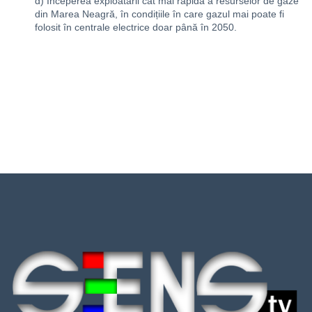
d) Începerea exploatării cât mai rapidă a resurselor de gaze
din Marea Neagră, în condițiile în care gazul mai poate fi
folosit în centrale electrice doar până în 2050.