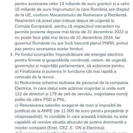
pentru accesarea celor 14 miliarde de euro granturi și a celor
16 miliarde de euro împrumuturi la care România are dreptul
de la UE, conform Mecanismului de Redresare și Reziliență.
Reamintim că acest plan trebuie depus de urgență la
Comisia Europeană, pentru că respectivul mecanism nu
permite proiecte depuse mai târziu de 31 decembrie 2022 și
nu poate face plăți mai târziu de 31 decembrie 2024. Iar
guvernul României nu are încă întocmit planul PNRR, primul
pas pentru accesarea acelor fonduri.
Pe fondul scumpirilor împovărătoare ale energiei electrice
pentru firmele și gospodăriile românești, cerem, de urgență,
guvernului și majorității parlamentare, să acționeze pentru:
a) Finalizarea și punerea în funcțiune cât mai rapidă a
centralei de la Iernut;
b) Reducerea schemei stufoase de personal de la compania
Electrica, în care statul este acționar majoritar și unde sunt
122 de directori și 179 de șefi de serviciu, majoritatea numiți
politic de către PSD și PNL;
c) Reevaluarea salariilor exagerat de mari și imposibil de
justificat de la ANRE (de 11 000 de euro pentru președinte și
vicepreședinți), în condițiile în care această instituție nu este
capabilă să rezolve situația abuzului de putere dominantă a
marilor companii (Enel, CEZ, E. ON și Electrica);