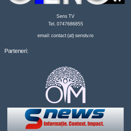
Sens TV
Tel. 0747686855
email: contact (at) senstv.ro
Parteneri: