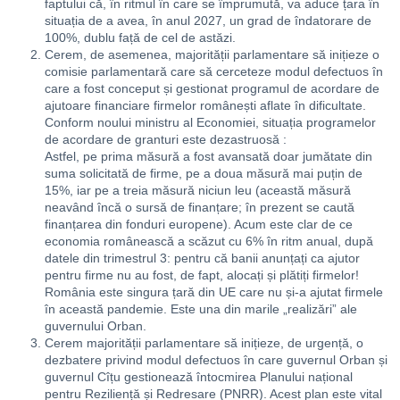
faptului că, în ritmul în care se împrumută, va aduce țara în
situația de a avea, în anul 2027, un grad de îndatorare de
100%, dublu față de cel de astăzi.
Cerem, de asemenea, majorității parlamentare să inițieze o
comisie parlamentară care să cerceteze modul defectuos în
care a fost conceput și gestionat programul de acordare de
ajutoare financiare firmelor românești aflate în dificultate.
Conform noului ministru al Economiei, situația programelor
de acordare de granturi este dezastruosă :
Astfel, pe prima măsură a fost avansată doar jumătate din
suma solicitată de firme, pe a doua măsură mai puțin de
15%, iar pe a treia măsură niciun leu (această măsură
neavând încă o sursă de finanțare; în prezent se caută
finanțarea din fonduri europene). Acum este clar de ce
economia românească a scăzut cu 6% în ritm anual, după
datele din trimestrul 3: pentru că banii anunțați ca ajutor
pentru firme nu au fost, de fapt, alocați și plătiți firmelor!
România este singura țară din UE care nu și-a ajutat firmele
în această pandemie. Este una din marile „realizări” ale
guvernului Orban.
Cerem majorității parlamentare să inițieze, de urgență, o
dezbatere privind modul defectuos în care guvernul Orban și
guvernul Cîțu gestionează întocmirea Planului național
pentru Reziliență și Redresare (PNRR). Acest plan este vital