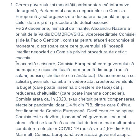
Cerem guvernului și majorității parlamentare să informeze,
de urgență, Parlamentul asupra negocierilor cu Comisia
Europeană și să organizeze o dezbatere națională asupra
căilor de a ieși din procedura de deficit excesiv.
Pe 29 decembrie, ministrul de finanțe, Alexandru Nazare a
primit de la Valdis DOMBROVSKIS, vicepreședintele Comisiei
și de la Paolo Gentiloni, comisar pentru afaceri economice și
monetare, o scrisoare care cere guvernului să înceapă
imediat negocieri cu Comisia privind procedura de deficit
excesiv.
În această scrisoare, Comisia Europeană cere guvernului să
nu majoreze nicio cheltuială permanentă din buget (adică
salarii, pensii și cheltuielile cu sănătatea). De asemenea, i se
solicită guvernului să aibă în vedere atât creșterea veniturilor
la buget (care poate însemna o creștere de taxe) cât și
reducerea cheltuielilor (care poate însemna concedieri).
Comisia arată că, în 2020, s-au cheltuit pentru compensarea
efectelor pandemiei doar 1,4 % din PIB, dintre care 0,4% a
fost finanțat de Comisia Europeană. Dacă ceea ce ne spune
Comisia este adevărat, înseamnă că guvernanții ne mint
atunci când se laudă că au cheltuit de trei ori mai mult pentru
combaterea efectelor COVID-19 (adică vreo 4,5% din PIB).
Mai mult, Comisia Europeană avertizează guvernul asupra