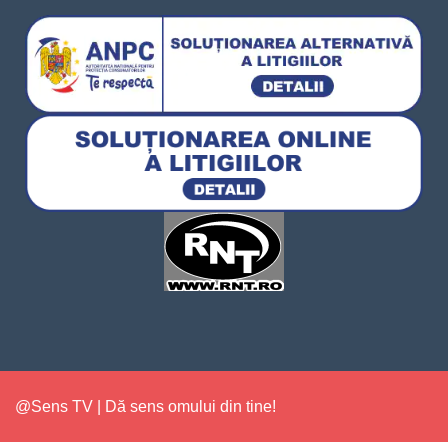
@Sens TV | Dă sens omului din tine!