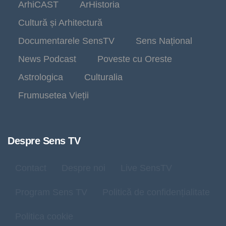
ArhiCAST
ArHistoria
Cultură și Arhitectură
Documentarele SensTV
Sens Național
News Podcast
Poveste cu Oreste
Astrologica
Culturalia
Frumusetea Vieții
Despre Sens TV
Contact
Despre noi
Live SensTV
Program Sens TV
Politică de confidențialitate
Politica cookie