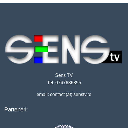
Sens TV
Tel. 0747686855
email: contact (at) senstv.ro
Parteneri: