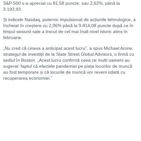
S&P-500 s-a apreciat cu 81,58 puncte, sau 2,62%, până la
3.193,93.
Și indicele Nasdaq, puternic impulsionat de acțiunile tehnologice, a
încheiat în creștere cu 2,06% până la 9.814,08 puncte după ce în
timpul sesiunii sale a trecut de cel mai înalt nivel istoric atins în
februarie.
„Nu cred că cineva a anticipat acest lucru”, a spus Michael Arone,
strategul de investiții de la State Street Global Advisors, o firmă cu
sediul în Boston. „Acest lucru confirmă ceea ce mulți oameni au
sugerat: faptul că efectele pandemiei pe piața locurilor de muncă
au fost temporare și că locurile de muncă vor reveni odată cu
recuperarea economiei.”