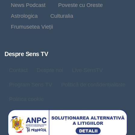
News Podcast
Poveste cu Oreste
Astrologica
Culturalia
Frumusetea Vieții
Despre Sens TV
Contact
Despre noi
Live SensTV
Program Sens TV
Politică de confidențialitate
Politica cookie