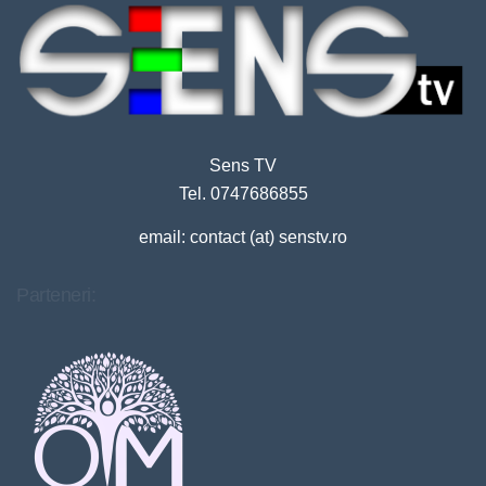
Sens TV
Tel. 0747686855
email: contact (at) senstv.ro
Parteneri: