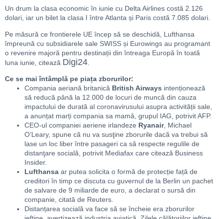
Un drum la clasa economic în iunie cu Delta Airlines costă 2.126
dolari, iar un bilet la clasa I între Atlanta și Paris costă 7.085 dolari.
Pe măsură ce frontierele UE încep să se deschidă, Lufthansa
împreună cu subsidiarele sale SWISS și Eurowings au programant
o revenire majoră pentru destinații din întreaga Europă în toată
Digi24
luna iunie, citează
.
Ce se mai întâmplă pe piața zborurilor:
Compania aeriană britanică
British Airways
intenționează
să reducă până la 12.000 de locuri de muncă din cauza
impactului de durată al coronavirusului asupra activității sale,
a anunțat marți compania sa mamă, grupul IAG, potrivit AFP.
CEO-ul companiei aeriene irlandeze
Ryanair
, Michael
O’Leary, spune că nu va susţine zborurile dacă va trebui să
lase un loc liber între pasageri ca să respecte regulile de
distanţare socială, potrivit Mediafax care citează Business
Insider.
Lufthansa
ar putea solicita o formă de protecție față de
creditori în timp ce discuta cu guvernul de la Berlin un pachet
de salvare de 9 miliarde de euro, a declarat o sursă din
companie, citată de Reuters.
Distanțarea socială va face să se încheie era zborurilor
ieftine, avertizează industria aviatică. Zilele călătoriilor ieftine