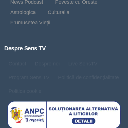
News Podcast
Poveste cu Oreste
Astrologica
Culturalia
Frumusetea Vieții
Despre Sens TV
Contact
Despre noi
Live SensTV
Program Sens TV
Politică de confidențialitate
Politica cookie