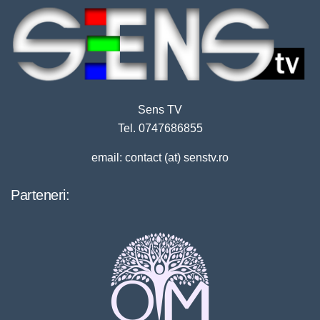
Sens TV
Tel. 0747686855
email: contact (at) senstv.ro
Parteneri: