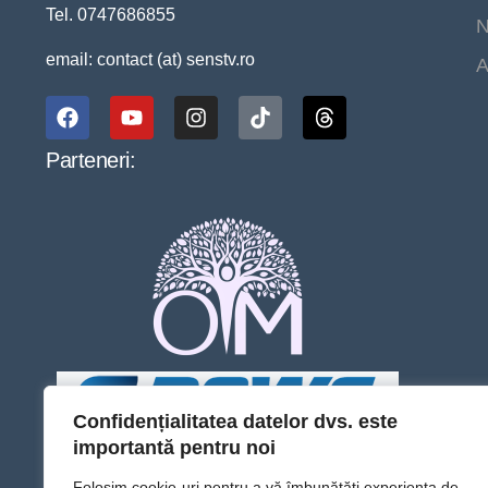
Tel. 0747686855
N
email: contact (at) senstv.ro
A
Parteneri:
Confidențialitatea datelor dvs. este
importantă pentru noi
Folosim cookie-uri pentru a vă îmbunătăți experiența de