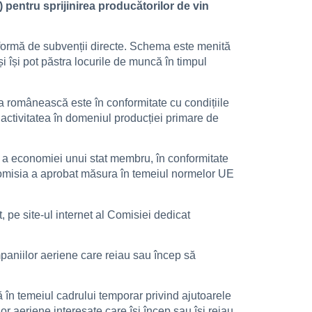
entru sprijinirea producătorilor de vin
b formă de subvenții directe. Schema este menită
 și își pot păstra locurile de muncă în timpul
 românească este în conformitate cu condițiile
 activitatea în domeniul producției primare de
 a economiei unui stat membru, în conformitate
, Comisia a aprobat măsura în temeiul normelor UE
 pe site-ul internet al Comisiei dedicat
aniilor aeriene care reiau sau încep să
ă în temeiul cadrului temporar privind ajutoarele
or aeriene interesate care își încep sau își reiau