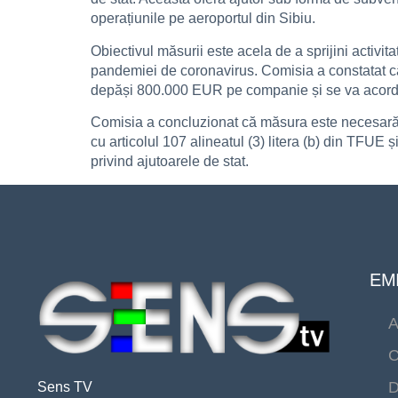
operațiunile pe aeroportul din Sibiu.
Obiectivul măsurii este acela de a sprijini activit
pandemiei de coronavirus. Comisia a constatat că
depăși 800.000 EUR pe companie și se va acorda
Comisia a concluzionat că măsura este necesară,
cu articolul 107 alineatul (3) litera (b) din TFU
privind ajutoarele de stat.
EMI
A
C
D
Sens TV