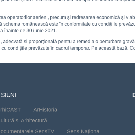
atea operatorilor aerieni, precum și redresarea economică și viabil
 schema românească este în conformitate cu condițiile prevăzute
 înainte de 30 iunie 2021.
 adecvată și proporțională pentru a remedia o perturbare gravă
E și cu condițiile prevăzute în cadrul temporar. Pe această bază
SIUNI
rhiCAST
ArHistoria
ultură și Arhitectură
ocumentarele SensTV
Sens Național