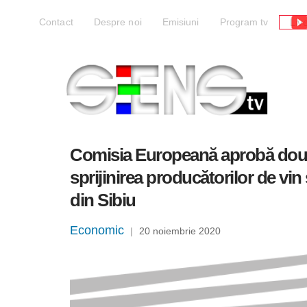
Liv
Contact
Despre noi
Emisiuni
Program tv
Comisia Europeană aprobă două 
sprijinirea producătorilor de vin
din Sibiu
Economic
|
20 noiembrie 2020