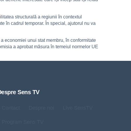
itatea structurală a regiunii în contextul
 în cadrul temporar. În special, ajutorul nu va
 a economiei unui stat membru, în conformitate
, Comisia a aprobat măsura în temeiul normelor UE
Despre Sens TV
Contact
Despre noi
Live SensTV
Program Sens TV