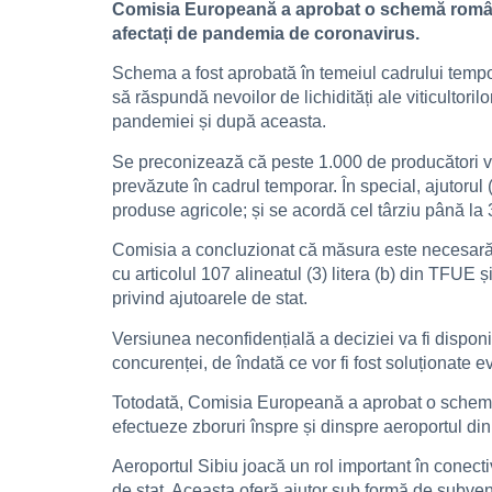
Comisia Europeană a aprobat o schemă românea
afectați de pandemia de coronavirus.
Schema a fost aprobată în temeiul cadrului tempor
să răspundă nevoilor de lichidități ale viticultoril
pandemiei și după aceasta.
Se preconizează că peste 1.000 de producători v
prevăzute în cadrul temporar. În special, ajutoru
produse agricole; și se acordă cel târziu până l
Comisia a concluzionat că măsura este necesară,
cu articolul 107 alineatul (3) litera (b) din TFU
privind ajutoarele de stat.
Versiunea neconfidențială a deciziei va fi disponi
concurenței, de îndată ce vor fi fost soluționate 
Totodată, Comisia Europeană a aprobat o schemă
efectueze zboruri înspre și dinspre aeroportul din
Aeroportul Sibiu joacă un rol important în conecti
de stat. Aceasta oferă ajutor sub formă de subvenți