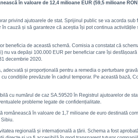
scă în valoare de 12,4 milioane EUR (59,5 milioane RON) p
ar privind ajutoarele de stat. Sprijinul public se va acorda su
or în cauză și să garanteze că aceștia își pot continua activitățile
or beneficia de această schemă. Comisia a constatat că schema
l (i) nu va depăși 100.000 EUR per beneficiar care își desfășoară
a 31 decembrie 2020.
 adecvată și proporțională pentru a remedia o perturbare gravă
E și cu condițiile prevăzute în cadrul temporar. Pe această bază
bilă cu numărul de caz SA.59520 în Registrul ajutoarelor de stat,
eventualele probleme legate de confidențialitate.
 românească în valoare de 1,7 milioane de euro destinată comp
 Sibiu.
vitatea regională și internațională a țării. Schema a fost aprobat
i directe și va fi accesibilă în mod transparent tuturor companiil