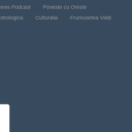
ews Podcast
Poveste cu Oreste
strologica
Culturalia
Frumusetea Vieții