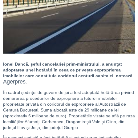
Ionel Dancă, șeful cancelariei prim-ministrului, a anunțat
adoptarea unei hotărâri în ceea ce privește exproprierea
imobilelor care constituie coridorul centurii capitalei, notează
Agerpres
.
În cadrul ședinței de guvern de joi a fost adoptată hotărârea privind
demararea procedurilor de expropriere a tuturor imobilelor
proprietate privată din coridorul de expropriere al Autostrăzii de
Centură București. Suma alocată este de 29 milioane de lei
(aproximativ 6 milioane de euro). Proprietățile vizate se află pe raza
localităților Afumaţi, Corbeanca, Dragomireşti Vale şi Glina, din
judeţul Ilfov şi Joiţa, din judeţul Giurgiu.
În aceeași ședintă a fost hotărâtă și actualizarea indicatorilor