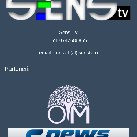
Sens TV
Tel. 0747686855
email: contact (at) senstv.ro
Parteneri: