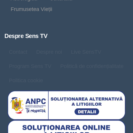
Frumusetea Vieții
Despre Sens TV
Contact
Despre noi
Live SensTV
Program Sens TV
Politică de confidențialitate
Politica cookie