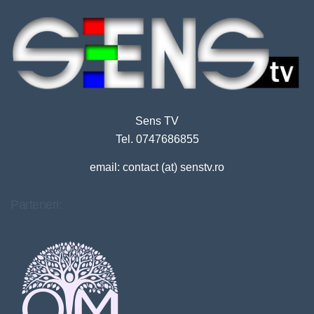
Sens TV
Tel. 0747686855
email: contact (at) senstv.ro
Parteneri: