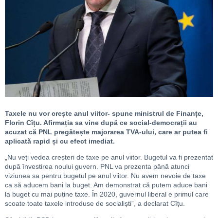
Taxele nu vor crește anul viitor- spune ministrul de Finanțe,
Florin Cîțu. Afirmația sa vine după ce social-democrații au
acuzat că PNL pregătește majorarea TVA-ului, care ar putea fi
aplicată rapid și cu efect imediat.
„Nu veți vedea creșteri de taxe pe anul viitor. Bugetul va fi prezentat
după învestirea noului guvern. PNL va prezenta până atunci
viziunea sa pentru bugetul pe anul viitor. Nu avem nevoie de taxe
ca să aducem bani la buget. Am demonstrat că putem aduce bani
la buget cu mai puține taxe. În 2020, guvernul liberal e primul care
scoate toate taxele introduse de socialiști”, a declarat Cîțu.