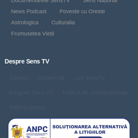
Documentarele SensTV
Sens Național
News Podcast
Poveste cu Oreste
Astrologica
Culturalia
Frumusetea Vieții
Despre Sens TV
Contact
Despre noi
Live SensTV
Program Sens TV
Politică de confidențialitate
Politica cookie