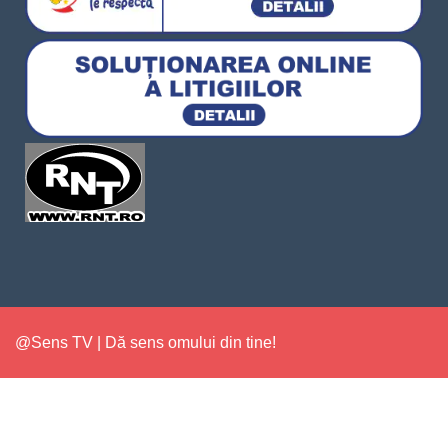
@Sens TV | Dă sens omului din tine!