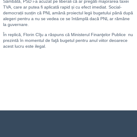
Sâmbătă, PSD i-a acuzat pe liberali că ar pregăti majorarea taxei
TVA, care ar putea fi aplicată rapid și cu efect imediat. Social-
democrații susțin că PNL amână proiectul legii bugetului până după
alegeri pentru a nu se vedea ce se întâmplă dacă PNL ar rămâne
la guvernare.
În replică, Florin Cîţu a răspuns că Ministerul Finanţelor Publice nu
prezintă în momentul de faţă bugetul pentru anul viitor deoarece
acest lucru este ilegal.