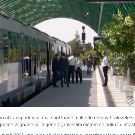
 al transporturilor, mai sunt foarte multe de rezolvat: vitezele s
puține vagoane și, în general, investim extrem de puțin în infrast