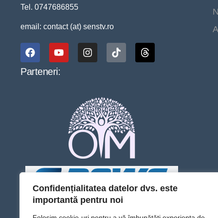
Tel. 0747686855
N
email: contact (at) senstv.ro
A
Parteneri:
Confidențialitatea datelor dvs. este
importantă pentru noi
Folosim cookie-uri pentru a vă îmbunătăți experiența de