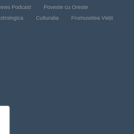
ews Podcast
Poveste cu Oreste
strologica
Culturalia
Frumusetea Vieții