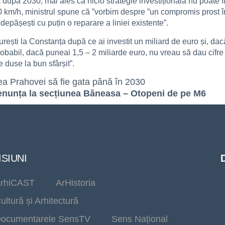
după 2030, mai ales că nicio strategie investițională nu poate fi
km/h, ministrul spune că ”vorbim despre ”un compromis prost într
i depășești cu puțin o reparare a liniei existente”.
ști la Constanța după ce ai investit un miliard de euro și, dacă 
obabil, dacă puneai 1,5 – 2 miliarde euro, nu vreau să dau cifre g
e duse la bun sfârșit”.
ea Prahovei să fie gata până în 2030
renunța la secțiunea Băneasa – Otopeni de pe M6
SIUNI
rhiCAST
ArHistoria
ultură și Arhitectură
ocumentarele SensTV
Sens Național