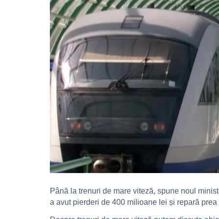
Până la trenuri de mare viteză, spune noul ministru
a avut pierderi de 400 milioane lei și repară prea 