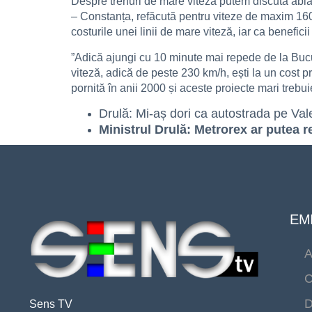
Despre trenuri de mare viteză putem discuta abia 
– Constanța, refăcută pentru viteze de maxim 160 
costurile unei linii de mare viteză, iar ca benefici
”Adică ajungi cu 10 minute mai repede de la Bucure
viteză, adică de peste 230 km/h, ești la un cost pr
pornită în anii 2000 și aceste proiecte mari trebui
Drulă: Mi-aș dori ca autostrada pe Val
Ministrul Drulă: Metrorex ar putea 
EMI
A
C
D
Sens TV