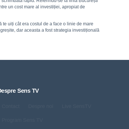
 schimbată rapid. Referindu-se la linia București
e un cost mare al investiției, apropiat de
te uiți cât era costul de a face o linie de mare
reșite, dar aceasta a fost strategia investițională
Despre Sens TV
Contact
Despre noi
Live SensTV
Program Sens TV