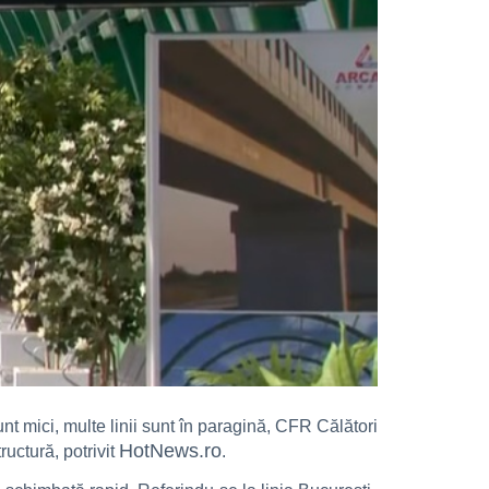
unt mici, multe linii sunt în paragină, CFR Călători
HotNews.ro
ructură, potrivit
.