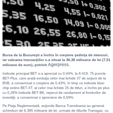
Bursa de la Bucureşti a închis în creştere şedinţa de miercuri,
iar valoarea tranzacţiilor s-a situat la 36,36 milioane de lei (7,51
Agerpress
milioane de euro), potrivit
.
Indicele principal BET s-a apreciat cu 0,44%, la 8.419, 75 puncte.
BET-Plus, care arată evoluţia celor mai lichide 37 de acţiuni de la
BVB, a consemnat o creştere de 0,43%, în timp ce indicele blue-
chip extins BET-XT, al celor mai lichide 25 de titluri, a închis pe plus
cu 0,28% Indicele BET-BK, reperul de randament al fondurilor de
investiţii, a consemnat o apreciere de 0,59%.
Pe Piaţa Reglementată, acţiunile Banca Transilvania au generat
schimburi de 6,385 milioane de lei, urmate de titlurile Transgaz, cu