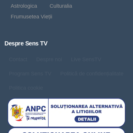
Astrologica
Culturalia
Frumusetea Vieții
Despre Sens TV
Contact
Despre noi
Live SensTV
Program Sens TV
Politică de confidențialitate
Politica cookie