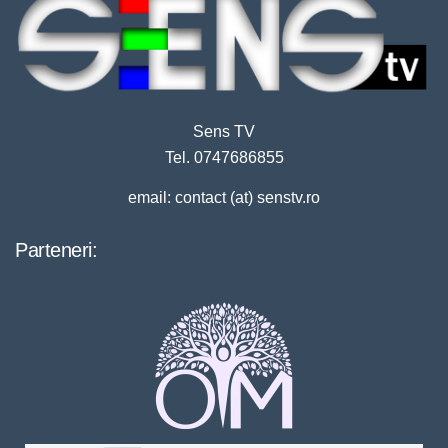
Sens TV
Tel. 0747686855
email: contact (at) senstv.ro
Parteneri: