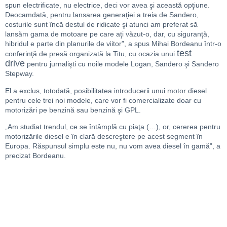
spun electrificate, nu electrice, deci vor avea şi această opţiune.
Deocamdată, pentru lansarea generaţiei a treia de Sandero,
costurile sunt încă destul de ridicate şi atunci am preferat să
lansăm gama de motoare pe care aţi văzut-o, dar, cu siguranţă,
hibridul e parte din planurile de viitor”, a spus Mihai Bordeanu într-o
test
conferinţă de presă organizată la Titu, cu ocazia unui
drive
pentru jurnalişti cu noile modele Logan, Sandero şi Sandero
Stepway.
El a exclus, totodată, posibilitatea introducerii unui motor diesel
pentru cele trei noi modele, care vor fi comercializate doar cu
motorizări pe benzină sau benzină şi GPL.
„Am studiat trendul, ce se întâmplă cu piaţa (…), or, cererea pentru
motorizările diesel e în clară descreştere pe acest segment în
Europa. Răspunsul simplu este nu, nu vom avea diesel în gamă”, a
precizat Bordeanu.