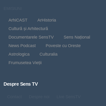
EMISIUNI
ArhiCAST
ArHistoria
Cultură și Arhitectură
Documentarele SensTV
Sens Național
News Podcast
Poveste cu Oreste
Astrologica
Culturalia
Frumusetea Vieții
Despre Sens TV
Contact
Despre noi
Live SensTV