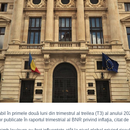
il în primele două luni din trimestrul al treilea (T3) al anului 2
r publicate în raportul trimestrial al BNR privind inflaţia, citat de