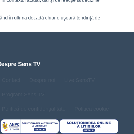
n contextul actual, dar şi ca reacţie la deciziile
tând în ultima decadă chiar o uşoară tendinţă de
Despre Sens TV
Contact
Despre noi
Live SensTV
Program Sens TV
Politică de confidențialitate
Politica cookie