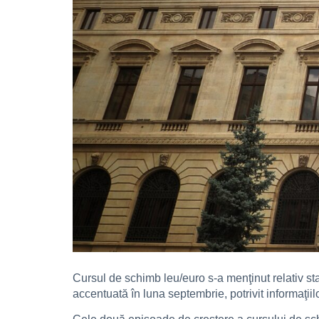
Cursul de schimb leu/euro s-a menţinut relativ stab
accentuată în luna septembrie, potrivit informaţiilo