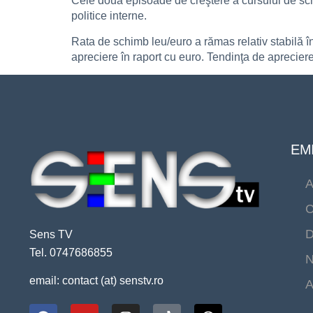
Cele două episoade de creştere a cursului de schimb
politice interne.
Rata de schimb leu/euro a rămas relativ stabilă 
apreciere în raport cu euro. Tendinţa de apreciere
EMI
A
C
D
Sens TV
Tel. 0747686855
N
email: contact (at) senstv.ro
A