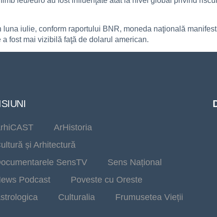
 leu/euro au fost influenţate atât la nivel global privind riscul î
în luna iulie, conform raportului BNR, moneda naţională manifes
 a fost mai vizibilă faţă de dolarul american.
SIUNI
rhiCAST
ArHistoria
ultură și Arhitectură
ocumentarele SensTV
Sens Național
ews Podcast
Poveste cu Oreste
strologica
Culturalia
Frumusetea Vieții