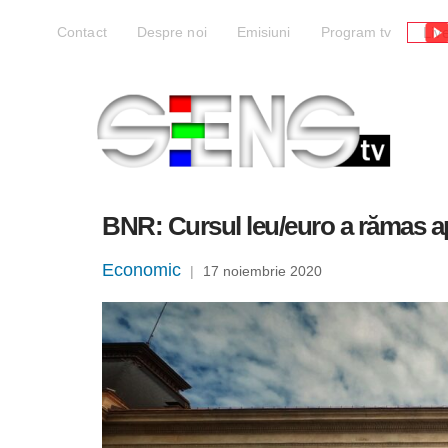
Liv
Contact
Despre noi
Emisiuni
Program tv
BNR: Cursul leu/euro a rămas apr
Economic
|
17 noiembrie 2020