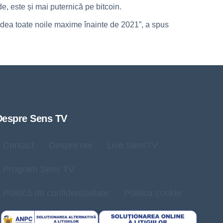
 este și mai puternică pe bitcoin.
vedea toate noile maxime înainte de 2021”, a spus
Despre Sens TV
Contact
Despre noi
Live SensTV
Program Sens TV
Politică de confidențialitate
Politica cookie