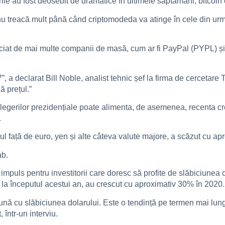
rile au fost deosebit de dramatice în ultimele săptămâni, bitcoin
nu treacă mult până când criptomodeda va atinge în cele din urm
neficiat de mai multe companii de masă, cum ar fi PayPal (PYPL)
”, a declarat Bill Noble, analist tehnic șef la firma de cercetar
ă prețul.”
l alegerilor prezidențiale poate alimenta, de asemenea, recenta c
.
rul față de euro, yen și alte câteva valute majore, a scăzut cu
ab.
impuls pentru investitorii care doresc să profite de slăbiciunea c
 la începutul acestui an, au crescut cu aproximativ 30% în 2020.
reună cu slăbiciunea dolarului. Este o tendință pe termen mai lung”
într-un interviu.