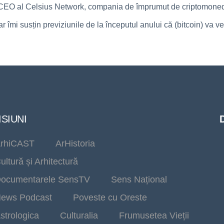
CEO al Celsius Network, compania de împrumut de criptomonede,
r îmi susțin previziunile de la începutul anului că (bitcoin) va 
SIUNI
rhiCAST
ArHistoria
ultură și Arhitectură
ocumentarele SensTV
Sens Național
ews Podcast
Poveste cu Oreste
strologica
Culturalia
Frumusetea Vieții