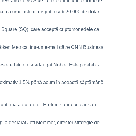
 crescând cu 40% de la începutul lunii octombrie.
ă maximul istoric de puțin sub 20.000 de dolari,
 și Square (SQ), care acceptă criptomonedele ca
e Token Metrics, într-un e-mail către CNN Business.
reștere bitcoin, a adăugat Noble. Este posibil ca
 aproximativ 1,5% până acum în această săptămână.
ontinuă a dolarului. Prețurile aurului, care au
, a declarat Jeff Mortimer, director strategie de