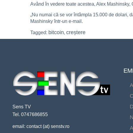
Având în vedere toate acestea, Alex Mashinsky, 
„Nu numai că se vor întâmpla 15.000 de dolari, da
Mashinsky într-un e-mail.
bitcoin
creștere
Tagged:
,
EMI
A
C
D
Sens TV
Tel. 0747686855
N
email: contact (at) senstv.ro
A