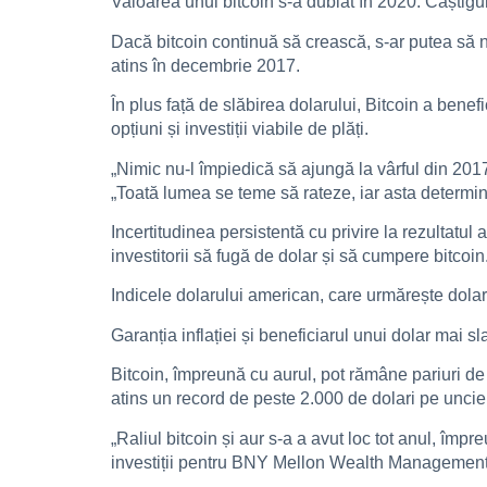
Valoarea unui bitcoin s-a dublat în 2020. Câștigu
Dacă bitcoin continuă să crească, s-ar putea să 
atins în decembrie 2017.
În plus față de slăbirea dolarului, Bitcoin a be
opțiuni și investiții viabile de plăți.
„Nimic nu-l împiedică să ajungă la vârful din 2017
„Toată lumea se teme să rateze, iar asta determin
Incertitudinea persistentă cu privire la rezultatu
investitorii să fugă de dolar și să cumpere bitcoin
Indicele dolarului american, care urmărește dola
Garanția inflației și beneficiarul unui dolar mai sl
Bitcoin, împreună cu aurul, pot rămâne pariuri de 
atins un record de peste 2.000 de dolari pe uncie
„Raliul bitcoin și aur s-a a avut loc tot anul, împ
investiții pentru BNY Mellon Wealth Management, 