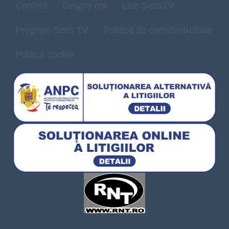
Contact
Despre noi
Live SensTV
Program Sens TV
Politică de confidențialitate
Politica cookie