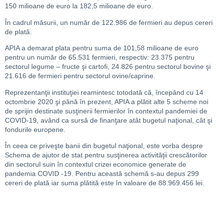
150 milioane de euro la 182,5 milioane de euro.
În cadrul măsurii, un număr de 122.986 de fermieri au depus cereri
de plată.
APIA a demarat plata pentru suma de 101,58 milioane de euro
pentru un număr de 65.531 fermieri, respectiv: 23.375 pentru
sectorul legume – fructe şi cartofi, 24.826 pentru sectorul bovine şi
21.616 de fermieri pentru sectorul ovine/caprine.
Reprezentanţii instituţiei reamintesc totodată că, începând cu 14
octombrie 2020 şi până în prezent, APIA a plătit alte 5 scheme noi
de sprijin destinate susţinerii fermierilor în contextul pandemiei de
COVID-19, având ca sursă de finanţare atât bugetul naţional, cât şi
fondurile europene.
În ceea ce priveşte banii din bugetul naţional, este vorba despre
Schema de ajutor de stat pentru susţinerea activităţii crescătorilor
din sectorul suin în contextul crizei economice generate de
pandemia COVID -19. Pentru această schemă s-au depus 299
cereri de plată iar suma plătită este în valoare de 88.969.456 lei.