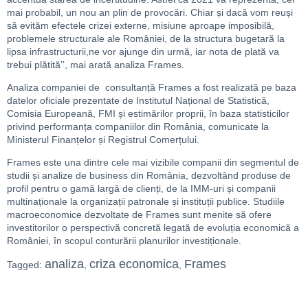
mai probabil, un nou an plin de provocări. Chiar și dacă vom reuși
să evităm efectele crizei externe, misiune aproape imposibilă,
problemele structurale ale României, de la structura bugetară la
lipsa infrastructurii,ne vor ajunge din urmă, iar nota de plată va
trebui plătită’’, mai arată analiza Frames.
Analiza companiei de consultanță Frames a fost realizată pe baza
datelor oficiale prezentate de Institutul Național de Statistică,
Comisia Europeană, FMI și estimărilor proprii, în baza statisticilor
privind performanța companiilor din România, comunicate la
Ministerul Finanțelor și Registrul Comerțului.
Frames este una dintre cele mai vizibile companii din segmentul de
studii și analize de business din România, dezvoltând produse de
profil pentru o gamă largă de clienți, de la IMM-uri și companii
multinaționale la organizații patronale și instituții publice. Studiile
macroeconomice dezvoltate de Frames sunt menite să ofere
investitorilor o perspectivă concretă legată de evoluția economică a
României, în scopul conturării planurilor investiționale.
analiza
criza economica
Frames
Tagged:
,
,