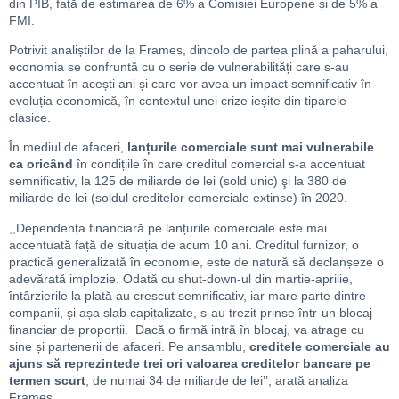
din PIB, față de estimarea de 6% a Comisiei Europene și de 5% a
FMI.
Potrivit analiștilor de la Frames, dincolo de partea plină a paharului,
economia se confruntă cu o serie de vulnerabilități care s-au
accentuat în acești ani și care vor avea un impact semnificativ în
evoluția economică, în contextul unei crize ieșite din tiparele
clasice.
În mediul de afaceri,
lanțurile comerciale sunt mai vulnerabile
ca oricând
în condițiile în care creditul comercial s-a accentuat
semnificativ, la 125 de miliarde de lei (sold unic) şi la 380 de
miliarde de lei (soldul creditelor comerciale extinse) în 2020.
,,Dependența financiară pe lanțurile comerciale este mai
accentuată față de situația de acum 10 ani. Creditul furnizor, o
practică generalizată în economie, este de natură să declanșeze o
adevărată implozie. Odată cu shut-down-ul din martie-aprilie,
întârzierile la plată au crescut semnificativ, iar mare parte dintre
companii, și așa slab capitalizate, s-au trezit prinse într-un blocaj
financiar de proporții. Dacă o firmă intră în blocaj, va atrage cu
sine și partenerii de afaceri. Pe ansamblu,
creditele comerciale au
ajuns să reprezintede trei ori valoarea creditelor bancare pe
termen scurt
, de numai 34 de miliarde de lei’’, arată analiza
Frames.