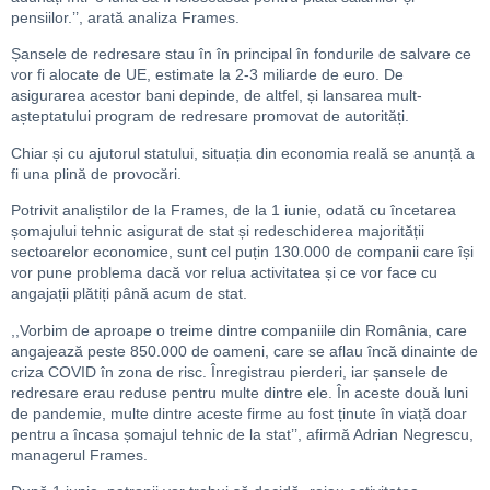
pensiilor.’’, arată analiza Frames.
Șansele de redresare stau în în principal în fondurile de salvare ce
vor fi alocate de UE, estimate la 2-3 miliarde de euro. De
asigurarea acestor bani depinde, de altfel, și lansarea mult-
așteptatului program de redresare promovat de autorități.
Chiar și cu ajutorul statului, situația din economia reală se anunță a
fi una plină de provocări.
Potrivit analiștilor de la Frames, de la 1 iunie, odată cu încetarea
șomajului tehnic asigurat de stat și redeschiderea majorității
sectoarelor economice, sunt cel puțin 130.000 de companii care își
vor pune problema dacă vor relua activitatea și ce vor face cu
angajații plătiți până acum de stat.
,,Vorbim de aproape o treime dintre companiile din România, care
angajează peste 850.000 de oameni, care se aflau încă dinainte de
criza COVID în zona de risc. Înregistrau pierderi, iar șansele de
redresare erau reduse pentru multe dintre ele. În aceste două luni
de pandemie, multe dintre aceste firme au fost ținute în viață doar
pentru a încasa șomajul tehnic de la stat’’, afirmă Adrian Negrescu,
managerul Frames.