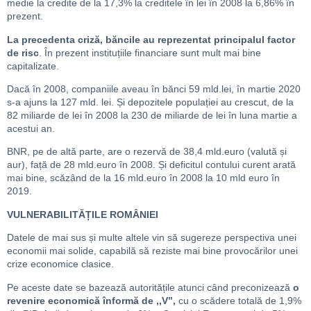
medie la credite de la 17,3% la creditele în lei în 2008 la 6,86% în
prezent.
La precedenta criză, băncile au reprezentat principalul factor
de risc
. În prezent instituțiile financiare sunt mult mai bine
capitalizate.
Dacă în 2008, companiile aveau în bănci 59 mld.lei, în martie 2020
s-a ajuns la 127 mld. lei. Și depozitele populației au crescut, de la
82 miliarde de lei în 2008 la 230 de miliarde de lei în luna martie a
acestui an.
BNR, pe de altă parte, are o rezervă de 38,4 mld.euro (valută și
aur), față de 28 mld.euro în 2008. Și deficitul contului curent arată
mai bine, scăzând de la 16 mld.euro în 2008 la 10 mld euro în
2019.
VULNERABILITĂȚILE ROMÂNIEI
Datele de mai sus și multe altele vin să sugereze perspectiva unei
economii mai solide, capabilă să reziste mai bine provocărilor unei
crize economice clasice.
Pe aceste date se bazează autoritățile atunci când preconizează
o
revenire economică înformă de ,,V’’,
cu o scădere totală de 1,9%