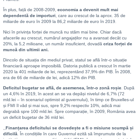
În plus, față de 2008-2009,
economia a devenit mult mai
dependentă de importuri
, care au crescut de la aprox. 35 de
miliarde de euro în 2009 la 86,2 miliarde de euro în 2019.
Nici în privința forței de muncă nu stăm mai bine. Chiar dacă
afacerile au crescut, numărul angajaților nu a avansat decât cu
20%, la 5,2 milioane, un număr insuficient, dovadă
criza forței de
muncă din ultimii ani.
Dincolo de situația din mediul privat, statul se află într-o situație
financiară aproape imposibilă. Datoria publică a crescut în martie
2020 la 401 miliarde de lei, reprezentând 37,9% din PIB. În 2008,
era de 66 de miliarde de lei, adică 12% din PIB.
Deficitul bugetar se află, de asemenea, într-o zonă roșie
. După
un 4,6% în 2019, în acest an se va depăși nivelul de 6,7% (72
mld.lei – în scenariul optimist al guvernului), în timp ce Bruxelles-ul
și FMI îl văd și mai sus, spre 9,2% respectiv 10%, adică mai
degrabă spre 100 mld.lei. Spre comparație, în 2009, România avea
un deficit bugetar de 36 mld lei.
,,
Finanțarea deficitului se dovedește a fi o misiune scumpă și
dificilă
. În condițiile în care Guvernul ezită să împrumute de la