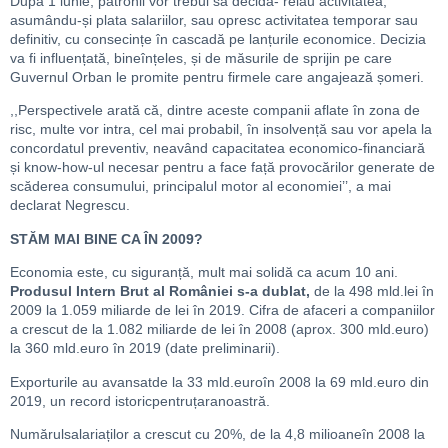
După 1 iunie, patronii vor trebui să decidă- reiau activitatea,
asumându-și plata salariilor, sau opresc activitatea temporar sau
definitiv, cu consecințe în cascadă pe lanțurile economice. Decizia
va fi influențată, bineînțeles, și de măsurile de sprijin pe care
Guvernul Orban le promite pentru firmele care angajează șomeri.
,,Perspectivele arată că, dintre aceste companii aflate în zona de
risc, multe vor intra, cel mai probabil, în insolvență sau vor apela la
concordatul preventiv, neavând capacitatea economico-financiară
și know-how-ul necesar pentru a face față provocărilor generate de
scăderea consumului, principalul motor al economiei’’, a mai
declarat Negrescu.
STĂM MAI BINE CA ÎN 2009?
Economia este, cu siguranță, mult mai solidă ca acum 10 ani.
Produsul Intern Brut al României s-a dublat,
de la 498 mld.lei în
2009 la 1.059 miliarde de lei în 2019. Cifra de afaceri a companiilor
a crescut de la 1.082 miliarde de lei în 2008 (aprox. 300 mld.euro)
la 360 mld.euro în 2019 (date preliminarii).
Exporturile au avansatde la 33 mld.euroîn 2008 la 69 mld.euro din
2019, un record istoricpentruțaranoastră.
Numărulsalariaților a crescut cu 20%, de la 4,8 milioaneîn 2008 la