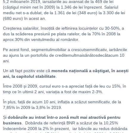
5,2 milioaneîn 2019, iarsalariile au avansat de la 469 de lei
(câștigul minim net în 2009) la 1.346 de lei înprezent. Salariul
mediu net s-a dublat, de la 1.361 de lei (348 euro) la 3.300 de lei
(680 euro) în acest an.
Creșterea salariilor, însoțită de ieftinirea locuințelor cu 30-50%, a
dus la scăderea presiunii pe plata ratelor, de la 70% în 2008 la
aprox.30% din venitulmediu al românilor.
Pe acest fond, segmentulimobiliar a crescutsemnificativ, iarbăncile
au ajuns la un portofoliu de creditemultmaisănătosdecâtacum 10
ani.
Un alt fapt pozitiv este că
moneda națională a câștigat, în acești
ani, la capitolul stabilitate
.
Între 2008 și 2009, cursul euro s-a apreciat față de leu cu 15%, în
timp ce în ultimii 2 ani, variația a fost de maxim 2-3%.
În plus, față de acum 10 ani, inflația a scăzut semnificativ, de la
7,85% în 2009 la 3,8% în 2019.
Și
dobânzile au intrat într-o zonă mult mai atractivă pentru
business
. Dobânda de referință BNR a scăzut de la 10,25%
îndecembrie 2008 la 2% în prezent, iar băncile au redus dobânda