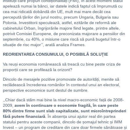
instituții care propun condiționalități (FMI), în acest moment statul
apelează numai la bănci, iar datele indică faptul că împrumută cu
cea mai ridicată dobândă din UE, mult mai mare decât cea
percepută țărilor din jurul nostru, precum Ungaria, Bulgaria sau
Polonia. Investitorii speculează, astfel, ezitările de reformă ale
cabinetului Orban, îngrijorările majore fiind legate, printre altele,
potrivit Comisiei Europene, de preconizata majorare a pensiilor din
septembrie, cu 40%, o misiune care riscă să pună bugetul într-o
situație de risc major’’, arată analiza Frames.
REORIENTAREA CONSUMULUI, O POSIBILĂ SOLUȚIE
Va reuși economia românească să treacă cu bine peste criza de
proporții care se profilează la orizont?
Dincolo de mesajele pozitive promovate de autorități, menite să
reclădească încrederea românilor în contextul unui an electoral,
perspective economice sunt destul de sumbre.
,,Chiar dacă stăm mai bine la nivel macro-economic față de 2008-
2009,
avem în continuare o economie fragilă, în care peste
80% dintre firme sunt slab capitalizate, sunt microîntreprinderi
fără putere financiară
. În absența unui ajutor real din partea
statului pentru aceste companii, dincolo de șomajul tehnic și IMM
Invest – un program de creditare din care doar firmele sănătoase și