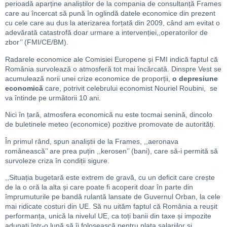
perioadă aparține analiștilor de la compania de consultanță Frames
care au încercat să pună în oglindă datele economice din prezent
cu cele care au dus la aterizarea forțată din 2009, când am evitat o
adevărată catastrofă doar urmare a intervenției,,operatorilor de
zbor’’ (FMI/CE/BM).
Radarele economice ale Comisiei Europene și FMI indică faptul că
România survolează o atmosferă tot mai încărcată. Dinspre Vest se
acumulează norii unei crize economice de proporții,
o depresiune
economică
care, potrivit celebrului economist Nouriel Roubini, se
va întinde pe următorii 10 ani.
Nici în țară, atmosfera economică nu este tocmai senină, dincolo
de buletinele meteo (economice) pozitive promovate de autorități.
În primul rând, spun analiștii de la Frames, ,,aeronava
românească’’ are prea puțin ,,kerosen’’ (bani), care să-i permită să
survoleze criza în condiții sigure.
,,Situația bugetară este extrem de gravă, cu un deficit care crește
de la o oră la alta și care poate fi acoperit doar în parte din
împrumuturile pe bandă rulantă lansate de Guvernul Orban, la cele
mai ridicate costuri din UE. Să nu uităm faptul că România a reușit
performanța, unică la nivelul UE, ca toți banii din taxe și impozite
adunați într-o lună să îi folosească pentru plata salariilor și