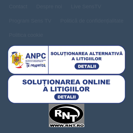
Contact
Despre noi
Live SensTV
Program Sens TV
Politică de confidențialitate
Politica cookie