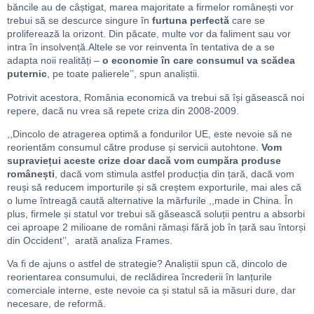
băncile au de câștigat, marea majoritate a firmelor românești vor
trebui să se descurce singure în
furtuna perfectă
care se
proliferează la orizont. Din păcate, multe vor da faliment sau vor
intra în insolvență.Altele se vor reinventa în tentativa de a se
adapta noii realități –
o economie în care consumul va scădea
puternic
, pe toate palierele’’, spun analiștii.
Potrivit acestora, România economică va trebui să își găsească noi
repere, dacă nu vrea să repete criza din 2008-2009.
,,Dincolo de atragerea optimă a fondurilor UE, este nevoie să ne
reorientăm consumul către produse și servicii autohtone.
Vom
supraviețui aceste crize doar dacă vom cumpăra produse
românești
, dacă vom stimula astfel producția din țară, dacă vom
reuși să reducem importurile și să creștem exporturile, mai ales că
o lume întreagă caută alternative la mărfurile ,,made in China. În
plus, firmele și statul vor trebui să găsească soluții pentru a absorbi
cei aproape 2 milioane de români rămași fără job în țară sau întorși
din Occident’’, arată analiza Frames.
Va fi de ajuns o astfel de strategie? Analiștii spun că, dincolo de
reorientarea consumului, de reclădirea încrederii în lanțurile
comerciale interne, este nevoie ca și statul să ia măsuri dure, dar
necesare, de reformă.