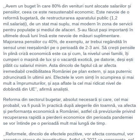
,,Avem un buget în care 80% din venituri sunt alocate salariilor și
pensiilor, ceea ce este nesustenabil economic. Este nevoie de o
reformă bugetară, de restructurarea aparatului public (1,2
mil.salariați), de un stat mai suplu, mai modern în zona de servicii
pentru populație și mediul de afaceri. S-au făcut pași importanți în
ultimele două luni însă este nevoie de măsuri suplimentare.
Majorarea pensiilor cu 40%, de exemplu, ar trebui regândită în
sensul unei reeșalonări pe o perioadă de 2-3 ani. Să crești pensiile
în plină criză economică este ca și cum, la nivelul unei familii, îți
cumperi o mașină de lux și o vacanță exotică, pe datorie, deși ești
plătit cu salariul minim. Asta dincolo de faptul că ar afecta
iremediabil credibilitatea României pe plan extern, și așa puternic
zdruncinată în ultimii ani. Efectele le vom simți în scumpirea și mai
mult a împrumuturilor, și așa aflate la cel mai ridicat nivel de
dobândă din UE’’, afirmă analiștii.
Reforma din sectorul bugetar, absolut necesară și care, cel mai
probabil, va fi pusă în practică după alegerile din toamnă, va afecta
și performanța economică a României, astfel că previziunile privind
recuperarea rapidă a pierderii economice din perioada pandemiei
se vor întinde pe o perioadă mult mai lungă de timp.
,,Reformele, dincolo de efectele pozitive, vor afecta consumul, vor
accentua starea de incertitudine. Astfel că 2021 va reprezenta, cel