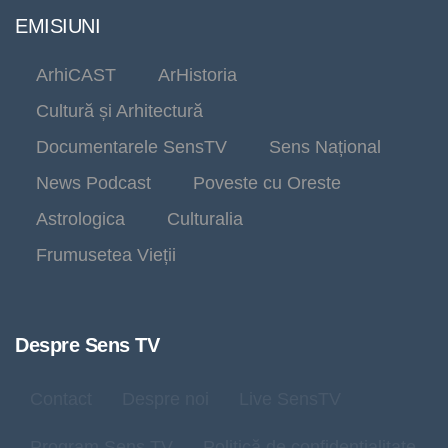
EMISIUNI
ArhiCAST
ArHistoria
Cultură și Arhitectură
Documentarele SensTV
Sens Național
News Podcast
Poveste cu Oreste
Astrologica
Culturalia
Frumusetea Vieții
Despre Sens TV
Contact
Despre noi
Live SensTV
Program Sens TV
Politică de confidențialitate