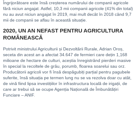
Îngrijorătoare este însă creșterea numărului de companii agricole
fără niciun angajat. Astfel, 10,3 mii companii agricole (41% din total)
nu au avut niciun angajat în 2019, mai mult decât în 2018 când 9,7
mii de companii se aflau în această situație.
2020, UN AN NEFAST PENTRU AGRICULTURA
ROMÂNEASCĂ
Potrivit ministrului Agriculturii și Dezvoltării Rurale, Adrian Oroș,
seceta din acest an a afectat 34.647 de fermieri care dețin 1,168
milioane de hectare de culturi, aceștia înregistrând pierderi masive
în special la recoltele de grâu, porumb, floarea soarelui sau orz.
Producătorii agricoli vor fi însă despăgubiți parțial pentru pagubele
suferite, însă situația pe termen lung nu se va rezolva doar cu atât,
de vină fiind lipsa investițiilor în infrastructura locală de irigații, de
care ar trebui să se ocupe Agenția Națională de Îmbunătățiri
Funciare – ANIF.