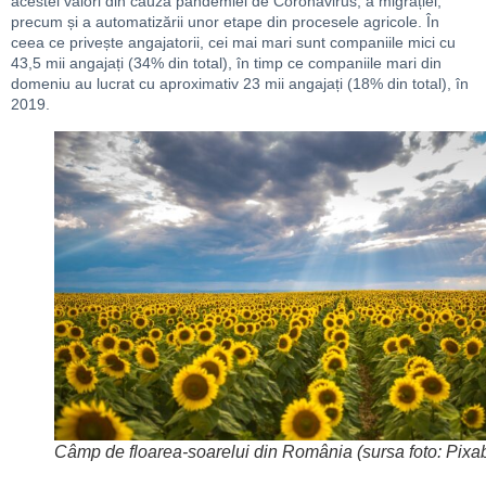
acestei valori din cauza pandemiei de Coronavirus, a migrației,
precum și a automatizării unor etape din procesele agricole. În
ceea ce privește angajatorii, cei mai mari sunt companiile mici cu
43,5 mii angajați (34% din total), în timp ce companiile mari din
domeniu au lucrat cu aproximativ 23 mii angajați (18% din total), în
2019.
Câmp de floarea-soarelui din România (sursa foto: Pixa