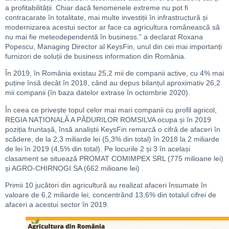
a profitabilității. Chiar dacă fenomenele extreme nu pot fi
contracarate în totalitate, mai multe investiții în infrastructură și
modernizarea acestui sector ar face ca agricultura românească să
nu mai fie meteodependentă în business.” a declarat Roxana
Popescu, Managing Director al KeysFin, unul din cei mai importanți
furnizori de soluții de business information din România.
În 2019, în România existau 25,2 mii de companii active, cu 4% mai
puține însă decât în 2018, când au depus bilanțul aproximativ 26,2
mii companii (în baza datelor extrase în octombrie 2020).
În ceea ce privește topul celor mai mari companii cu profil agricol,
REGIA NAȚIONALĂ A PĂDURILOR ROMSILVA ocupa și în 2019
poziția fruntașă, însă analiștii KeysFin remarcă o cifră de afaceri în
scădere, de la 2,3 miliarde lei (5,3% din total) în 2018 la 2 miliarde
de lei în 2019 (4,5% din total). Pe locurile 2 și 3 în același
clasament se situează PROMAT COMIMPEX SRL (775 milioane lei)
și AGRO-CHIRNOGI SA (662 milioane lei) .
Primii 10 jucători din agricultură au realizat afaceri însumate în
valoare de 6,2 miliarde lei, concentrând 13,6% din totalul cifrei de
afaceri a acestui sector în 2019.