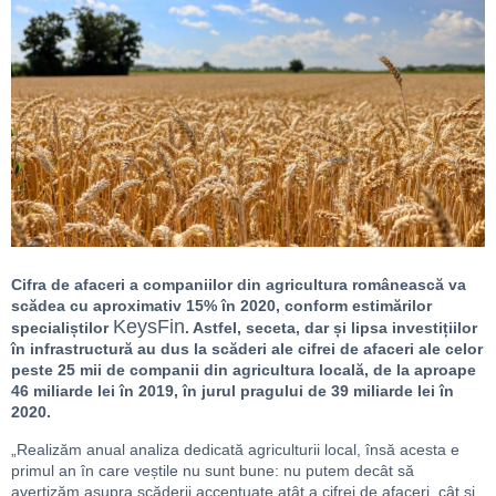
Cifra de afaceri a companiilor din agricultura românească va
scădea cu aproximativ 15% în 2020, conform estimărilor
KeysFin
specialiștilor
. Astfel, seceta, dar și lipsa investițiilor
în infrastructură au dus la scăderi ale cifrei de afaceri ale celor
peste 25 mii de companii din agricultura locală, de la aproape
46 miliarde lei în 2019, în jurul pragului de 39 miliarde lei în
2020.
„Realizăm anual analiza dedicată agriculturii local, însă acesta e
primul an în care veștile nu sunt bune: nu putem decât să
avertizăm asupra scăderii accentuate atât a cifrei de afaceri, cât și