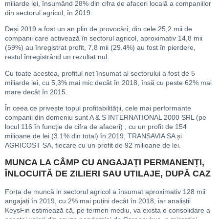
miliarde lei, însumând 28% din cifra de afaceri locală a companiilor
din sectorul agricol, în 2019.
Deși 2019 a fost un an plin de provocări, din cele 25,2 mii de
companii care activează în sectorul agricol, aproximativ 14,8 mii
(59%) au înregistrat profit, 7,8 mii (29.4%) au fost în pierdere,
restul înregistrând un rezultat nul.
Cu toate acestea, profitul net însumat al sectorului a fost de 5
miliarde lei, cu 5,3% mai mic decât în 2018, însă cu peste 62% mai
mare decât în 2015.
În ceea ce privește topul profitabilității, cele mai performante
companii din domeniu sunt A & S INTERNATIONAL 2000 SRL (pe
locul 116 în funcție de cifra de afaceri) , cu un profit de 154
milioane de lei (3.1% din total) în 2019, TRANSAVIA SA și
AGRICOST SA, fiecare cu un profit de 92 milioane de lei.
MUNCA LA CÂMP CU ANGAJAȚI PERMANENȚI,
ÎNLOCUITĂ DE ZILIERI SAU UTILAJE, DUPĂ CAZ
Forța de muncă in sectorul agricol a însumat aproximativ 128 mii
angajați în 2019, cu 2% mai puțini decât în 2018, iar analiștii
KeysFin estimează că, pe termen mediu, va exista o consolidare a