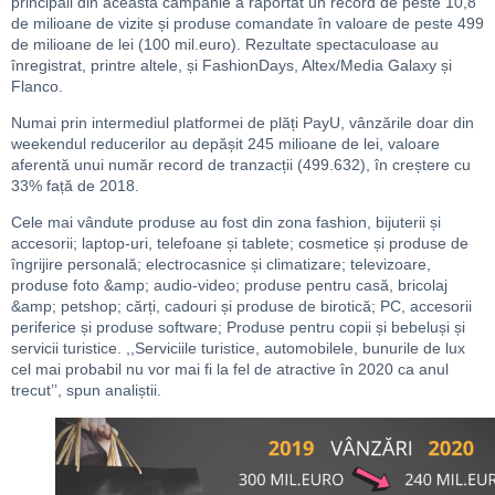
principali din această campanie a raportat un record de peste 10,8
de milioane de vizite și produse comandate în valoare de peste 499
de milioane de lei (100 mil.euro). Rezultate spectaculoase au
înregistrat, printre altele, și FashionDays, Altex/Media Galaxy și
Flanco.
Numai prin intermediul platformei de plăți PayU, vânzările doar din
weekendul reducerilor au depășit 245 milioane de lei, valoare
aferentă unui număr record de tranzacții (499.632), în creștere cu
33% față de 2018.
Cele mai vândute produse au fost din zona fashion, bijuterii și
accesorii; laptop-uri, telefoane și tablete; cosmetice și produse de
îngrijire personală; electrocasnice și climatizare; televizoare,
produse foto &amp; audio-video; produse pentru casă, bricolaj
&amp; petshop; cărți, cadouri și produse de birotică; PC, accesorii
periferice și produse software; Produse pentru copii și bebeluși și
servicii turistice. ,,Serviciile turistice, automobilele, bunurile de lux
cel mai probabil nu vor mai fi la fel de atractive în 2020 ca anul
trecut’’, spun analiștii.