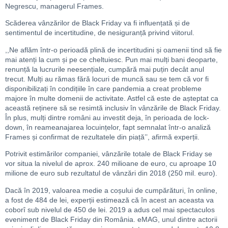
Negrescu, managerul Frames.
Scăderea vânzărilor de Black Friday va fi influențată și de
sentimentul de incertitudine, de nesiguranță privind viitorul.
,,Ne aflăm într-o perioadă plină de incertitudini și oamenii tind să fie
mai atenți la cum și pe ce cheltuiesc. Pun mai mulți bani deoparte,
renunță la lucrurile neesențiale, cumpără mai puțin decât anul
trecut. Mulți au rămas fără locuri de muncă sau se tem că vor fi
disponibilizați în condițiile în care pandemia a creat probleme
majore în multe domenii de activitate. Astfel că este de așteptat ca
această reținere să se resimtă inclusiv în vânzările de Black Friday.
În plus, mulți dintre români au investit deja, în perioada de lock-
down, în reameanajarea locuințelor, fapt semnalat într-o analiză
Frames și confirmat de rezultatele din piață’’, afirmă experții.
Potrivit estimărilor companiei, vânzările totale de Black Friday se
vor situa la nivelul de aprox. 240 milioane de euro, cu aproape 10
milione de euro sub rezultatul de vânzări din 2018 (250 mil. euro).
Dacă în 2019, valoarea medie a coșului de cumpărături, în online,
a fost de 484 de lei, experții estimează că în acest an aceasta va
coborî sub nivelul de 450 de lei. 2019 a adus cel mai spectaculos
eveniment de Black Friday din România. eMAG, unul dintre actorii