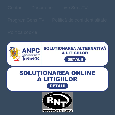
Contact
Despre noi
Live SensTV
Program Sens TV
Politică de confidențialitate
Politica cookie