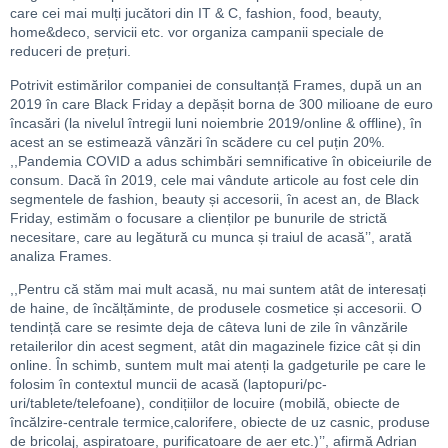
care cei mai mulți jucători din IT & C, fashion, food, beauty,
home&deco, servicii etc. vor organiza campanii speciale de
reduceri de prețuri.
Potrivit estimărilor companiei de consultanță Frames, după un an
2019 în care Black Friday a depășit borna de 300 milioane de euro
încasări (la nivelul întregii luni noiembrie 2019/online & offline), în
acest an se estimează vânzări în scădere cu cel puțin 20%.
,,Pandemia COVID a adus schimbări semnificative în obiceiurile de
consum. Dacă în 2019, cele mai vândute articole au fost cele din
segmentele de fashion, beauty și accesorii, în acest an, de Black
Friday, estimăm o focusare a clienților pe bunurile de strictă
necesitare, care au legătură cu munca și traiul de acasă’’, arată
analiza Frames.
,,Pentru că stăm mai mult acasă, nu mai suntem atât de interesați
de haine, de încălțăminte, de produsele cosmetice și accesorii. O
tendință care se resimte deja de câteva luni de zile în vânzările
retailerilor din acest segment, atât din magazinele fizice cât și din
online. În schimb, suntem mult mai atenți la gadgeturile pe care le
folosim în contextul muncii de acasă (laptopuri/pc-
uri/tablete/telefoane), condițiilor de locuire (mobilă, obiecte de
încălzire-centrale termice,calorifere, obiecte de uz casnic, produse
de bricolaj, aspiratoare, purificatoare de aer etc.)’’, afirmă Adrian