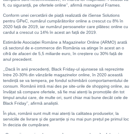
fi, cu siguranță, pe ofertele online’’, afirmă managerul Frames.
Conform unei cercetării de piață realizată de iSense Solutions
pentru GPeC, numărul cumpărătorilor online a crescut cu 8% în
2020 față de 2019, iar numărul persoanelor care plătesc online cu
cardul a crescut cu 14% în acest an față de 2019.
Estimările Asociației Române a Magazinelor Online (ARMO) arată
că sectorul de e-commerce din România va atinge în acest an o
cifră de afaceri de 5,5 miliarde euro, în creștere cu 30% față de
anul precedent.
,,Dacă în anii precedenți, Black Friday-ul ajunsese să reprezinte
între 20-30% din vânzările magazinelor online, în 2020 această
tendință se va tempera, pe fondul schimbării comportamentului de
consum. Românii intră mai des pe site-urile de shopping online, au
învățat să compare ofertele, să fie mai atenți la promoțiile din tot
timpul anului care, de multe ori, sunt chiar mai bune decât cele de
Black Friday’’, afirmă analiștii.
În plus, românii sunt mult mai atenți la calitatea produselor, la
serviciile de livrare și de garanție și nu mai pun prețul pe primul loc
în decizia de cumpărare.