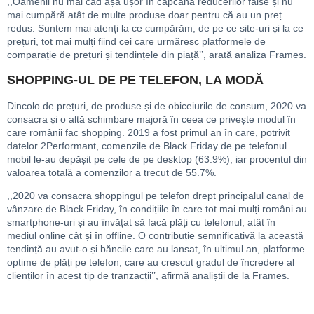
,,Oamenii nu mai cad așa ușor în capcana reducerilor false și nu
mai cumpără atât de multe produse doar pentru că au un preț
redus. Suntem mai atenți la ce cumpărăm, de pe ce site-uri și la ce
prețuri, tot mai mulți fiind cei care urmăresc platformele de
comparație de prețuri și tendințele din piață’’, arată analiza Frames.
SHOPPING-UL DE PE TELEFON, LA MODĂ
Dincolo de prețuri, de produse și de obiceiurile de consum, 2020 va
consacra și o altă schimbare majoră în ceea ce privește modul în
care românii fac shopping. 2019 a fost primul an în care, potrivit
datelor 2Performant, comenzile de Black Friday de pe telefonul
mobil le-au depășit pe cele de pe desktop (63.9%), iar procentul din
valoarea totală a comenzilor a trecut de 55.7%.
,,2020 va consacra shoppingul pe telefon drept principalul canal de
vânzare de Black Friday, în condițiile în care tot mai mulți români au
smartphone-uri și au învățat să facă plăți cu telefonul, atât în
mediul online cât și în offline. O contribuție semnificativă la această
tendință au avut-o și băncile care au lansat, în ultimul an, platforme
optime de plăți pe telefon, care au crescut gradul de încredere al
clienților în acest tip de tranzacții’’, afirmă analiștii de la Frames.