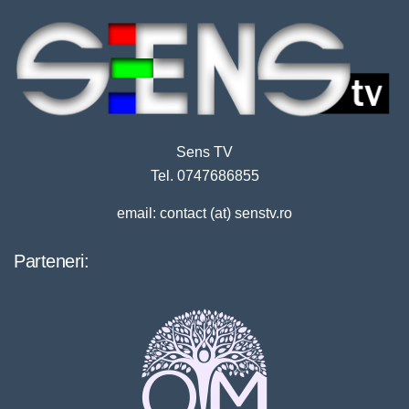
Sens TV
Tel. 0747686855
email: contact (at) senstv.ro
Parteneri: