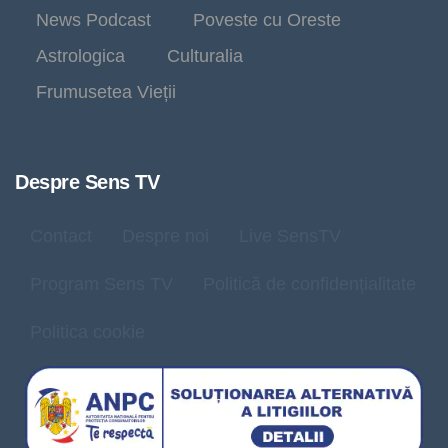
News Podcast
Poveste cu Oreste
Astrologica
Culturalia
Frumusetea Vieții
Despre Sens TV
Contact
Despre noi
Live SensTV
Program Sens TV
Politică de confidențialitate
Politica cookie