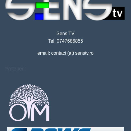
Sens TV
Tel. 0747686855
email: contact (at) senstv.ro
Parteneri: