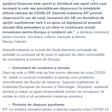
sprijinul financiar este sporit și distribuit mai rapid celor care
lucrează la cele mai promițătoare răspunsuri la întrebările
dificile ridicate de COVID-19. Datorită inițiativei EIT privind
răspunsul în caz de criză, inovatorii din UE vor beneficia de
sprijin suplimentar care îi va ajuta să depășească această
situație fără precedent și să ofere în continuare soluții
inovatoare pentru Europa și cetățenii săi.”
a declarat comisarul
pentru inovare, cercetare, cultură, educație și tineret,
Mariya Gabriel.
Această inițiativă va consta din două elemente principale de
activități ce urmează să fie puse în aplicare de către comunitățile
de cunoaștere și inovare din Europa:
Instrument de susținere a riscului
Start-up-urile și IMM-urile au fost enorm afectate de criza COVID-
19, odată cu uscarea investițiilor și apariția unor probleme
semnificative ale fluxului de numerar. Suportul suplimentar al
Institutului European de Inovare și Tehnologie (finanțare, asistență
tehnică și rețea) va ajuta întreprinderile extrem de inovatoare să
reziste la criză și să accelereze creșterea acestora.
Proiecte de răspuns pandemic
EIT va mobiliza inovatori pentru a aborda impactul crizei COVID-19,