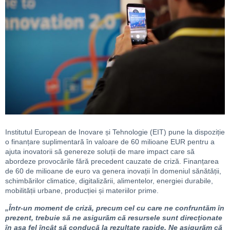
Institutul European de Inovare și Tehnologie (EIT) pune la dispoziție
o finanțare suplimentară în valoare de 60 milioane EUR pentru a
ajuta inovatorii să genereze soluții de mare impact care să
abordeze provocările fără precedent cauzate de criză. Finanțarea
de 60 de milioane de euro va genera inovații în domeniul sănătății,
schimbărilor climatice, digitalizării, alimentelor, energiei durabile,
mobilității urbane, producției și materiilor prime.
„Într-un moment de criză, precum cel cu care ne confruntăm în
prezent, trebuie să ne asigurăm că resursele sunt direcționate
în așa fel încât să conducă la rezultate rapide. Ne asigurăm că