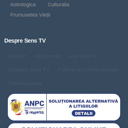
Astrologica
Culturalia
Frumusetea Vieții
Despre Sens TV
Contact
Despre noi
Live SensTV
Program Sens TV
Politică de confidențialitate
Politica cookie