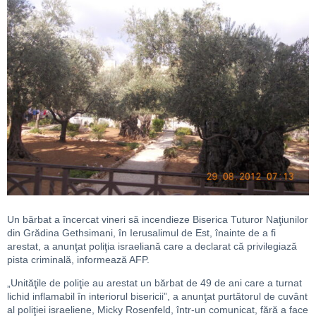
Un bărbat a încercat vineri să incendieze Biserica Tuturor Naţiunilor
din Grădina Gethsimani, în Ierusalimul de Est, înainte de a fi
arestat, a anunţat poliţia israeliană care a declarat că privilegiază
pista criminală, informează AFP.
„Unităţile de poliţie au arestat un bărbat de 49 de ani care a turnat
lichid inflamabil în interiorul bisericii”, a anunţat purtătorul de cuvânt
al poliţiei israeliene, Micky Rosenfeld, într-un comunicat, fără a face