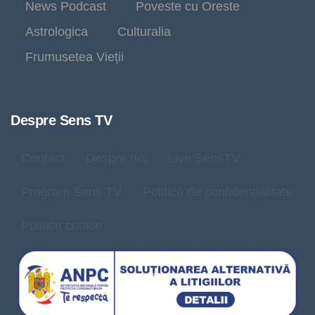
News Podcast
Poveste cu Oreste
Astrologica
Culturalia
Frumusetea Vieții
Despre Sens TV
Contact
Despre noi
Live SensTV
Program Sens TV
Politică de confidențialitate
Politica cookie