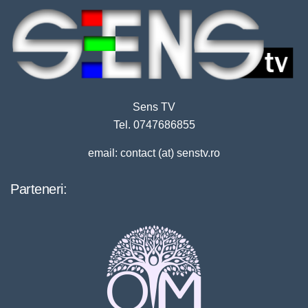
Sens TV
Tel. 0747686855
email: contact (at) senstv.ro
Parteneri: